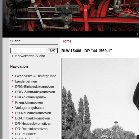
Suche
Home
BLW 15408 - DR "44 1569-1"
zur erweiterten Suche
Navigation
Geschichte & Hintergründe
Länderbahnen
DRG-Einheitslokomotiven
DRG-Zahnradlokomotiven
DRG-Schmalspurlok.
Kriegslokomotiven
Verlagerungsbauten
DB-Neubaulokomotiven
DB-Umbaulokomotiven
DR-Neubaulokomotiven
DR-Rekolokomotiven
DR - "6000er"