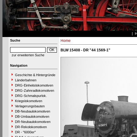
Suche
Home
BLW 15408 - DR "44 1569-1"
zur erweiterten Suche
Navigation
Geschichte & Hintergründe
Länderbahnen
DRG-Einheitslokomotiven
DRG-Zahnradlokomotiven
DRG-Schmalspurlok.
Kriegslokomotiven
Verlagerungsbauten
DB-Neubaulokomotiven
DB-Umbaulokomotiven
DR-Neubaulokomotiven
DR-Rekolokomotiven
DR - "6000er"