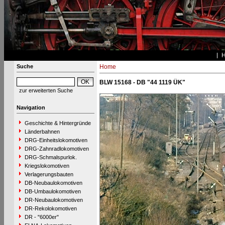
Suche
Home
BLW 15168 - DB "44 1119 ÜK"
zur erweiterten Suche
Navigation
Geschichte & Hintergründe
Länderbahnen
DRG-Einheitslokomotiven
DRG-Zahnradlokomotiven
DRG-Schmalspurlok.
Kriegslokomotiven
Verlagerungsbauten
DB-Neubaulokomotiven
DB-Umbaulokomotiven
DR-Neubaulokomotiven
DR-Rekolokomotiven
DR - "6000er"