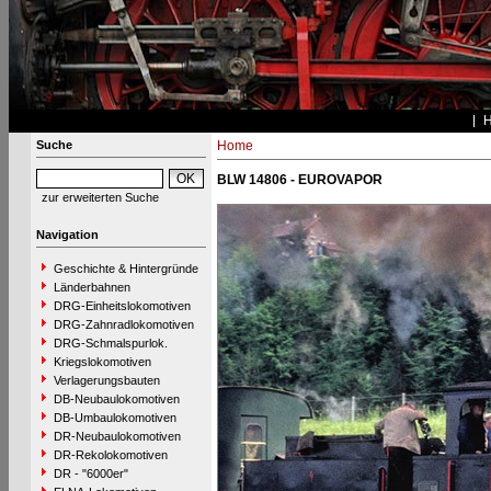
Suche
Home
BLW 14806 - EUROVAPOR
zur erweiterten Suche
Navigation
Geschichte & Hintergründe
Länderbahnen
DRG-Einheitslokomotiven
DRG-Zahnradlokomotiven
DRG-Schmalspurlok.
Kriegslokomotiven
Verlagerungsbauten
DB-Neubaulokomotiven
DB-Umbaulokomotiven
DR-Neubaulokomotiven
DR-Rekolokomotiven
DR - "6000er"