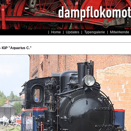
Home
Updates
Typengalerie
Mitwirkende
 IGP "Aquarius C."