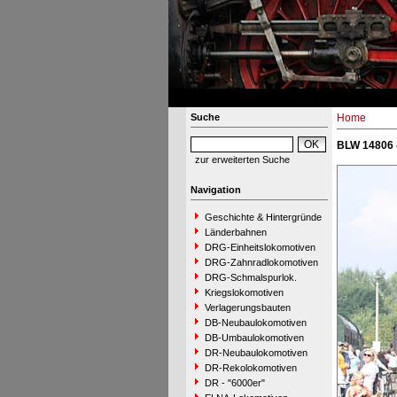
Suche
Home
BLW 14806 -
zur erweiterten Suche
Navigation
Geschichte & Hintergründe
Länderbahnen
DRG-Einheitslokomotiven
DRG-Zahnradlokomotiven
DRG-Schmalspurlok.
Kriegslokomotiven
Verlagerungsbauten
DB-Neubaulokomotiven
DB-Umbaulokomotiven
DR-Neubaulokomotiven
DR-Rekolokomotiven
DR - "6000er"