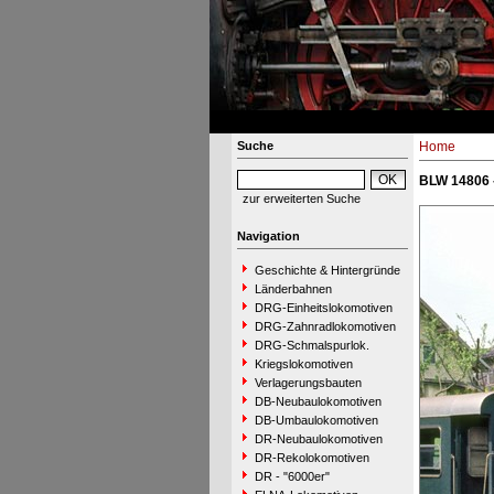
Suche
Home
BLW 14806
zur erweiterten Suche
Navigation
Geschichte & Hintergründe
Länderbahnen
DRG-Einheitslokomotiven
DRG-Zahnradlokomotiven
DRG-Schmalspurlok.
Kriegslokomotiven
Verlagerungsbauten
DB-Neubaulokomotiven
DB-Umbaulokomotiven
DR-Neubaulokomotiven
DR-Rekolokomotiven
DR - "6000er"