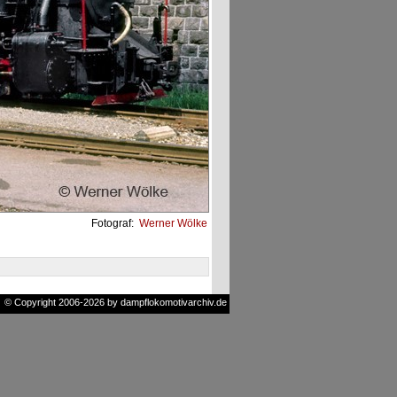
Fotograf:
Werner Wölke
© Copyright 2006-2026 by dampflokomotivarchiv.de