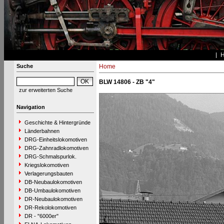
Suche
Home
BLW 14806 - ZB "4"
zur erweiterten Suche
Navigation
Geschichte & Hintergründe
Länderbahnen
DRG-Einheitslokomotiven
DRG-Zahnradlokomotiven
DRG-Schmalspurlok.
Kriegslokomotiven
Verlagerungsbauten
DB-Neubaulokomotiven
DB-Umbaulokomotiven
DR-Neubaulokomotiven
DR-Rekolokomotiven
DR - "6000er"