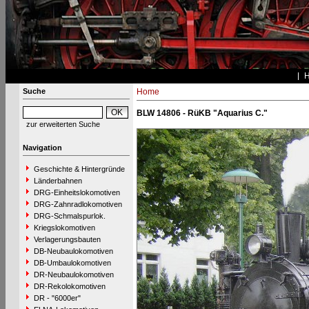
Suche
Home
BLW 14806 - RüKB "Aquarius C."
zur erweiterten Suche
Navigation
Geschichte & Hintergründe
Länderbahnen
DRG-Einheitslokomotiven
DRG-Zahnradlokomotiven
DRG-Schmalspurlok.
Kriegslokomotiven
Verlagerungsbauten
DB-Neubaulokomotiven
DB-Umbaulokomotiven
DR-Neubaulokomotiven
DR-Rekolokomotiven
DR - "6000er"