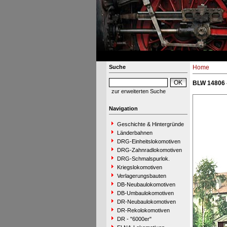
Suche
Home
BLW 14806
zur erweiterten Suche
Navigation
Geschichte & Hintergründe
Länderbahnen
DRG-Einheitslokomotiven
DRG-Zahnradlokomotiven
DRG-Schmalspurlok.
Kriegslokomotiven
Verlagerungsbauten
DB-Neubaulokomotiven
DB-Umbaulokomotiven
DR-Neubaulokomotiven
DR-Rekolokomotiven
DR - "6000er"