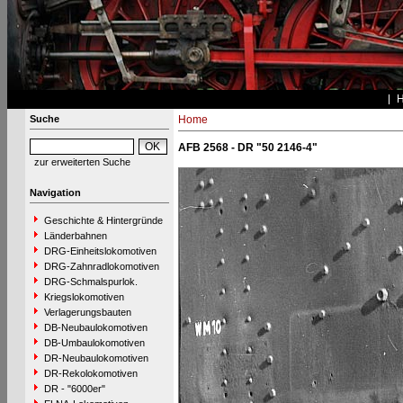
Suche
Home
AFB 2568 - DR "50 2146-4"
zur erweiterten Suche
Navigation
Geschichte & Hintergründe
Länderbahnen
DRG-Einheitslokomotiven
DRG-Zahnradlokomotiven
DRG-Schmalspurlok.
Kriegslokomotiven
Verlagerungsbauten
DB-Neubaulokomotiven
DB-Umbaulokomotiven
DR-Neubaulokomotiven
DR-Rekolokomotiven
DR - "6000er"