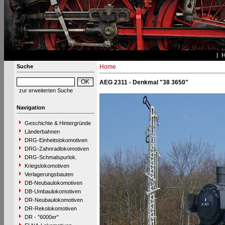
Suche
Home
AEG 2311 - Denkmal "38 3650"
zur erweiterten Suche
Navigation
Geschichte & Hintergründe
Länderbahnen
DRG-Einheitslokomotiven
DRG-Zahnradlokomotiven
DRG-Schmalspurlok.
Kriegslokomotiven
Verlagerungsbauten
DB-Neubaulokomotiven
DB-Umbaulokomotiven
DR-Neubaulokomotiven
DR-Rekolokomotiven
DR - "6000er"