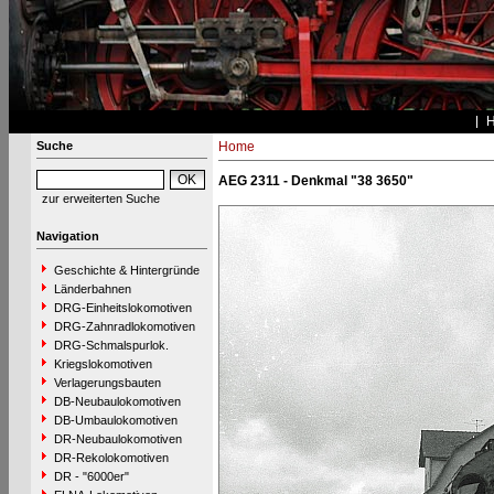
Suche
Home
AEG 2311 - Denkmal "38 3650"
zur erweiterten Suche
Navigation
Geschichte & Hintergründe
Länderbahnen
DRG-Einheitslokomotiven
DRG-Zahnradlokomotiven
DRG-Schmalspurlok.
Kriegslokomotiven
Verlagerungsbauten
DB-Neubaulokomotiven
DB-Umbaulokomotiven
DR-Neubaulokomotiven
DR-Rekolokomotiven
DR - "6000er"