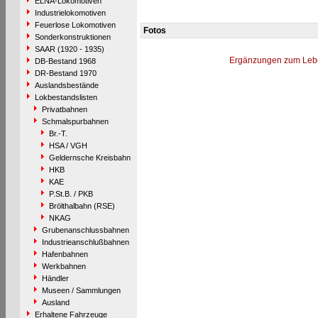
ELNA-Lokomotiven
Industrielokomotiven
Feuerlose Lokomotiven
Fotos
Sonderkonstruktionen
SAAR (1920 - 1935)
Ergänzungen zum Leb
DB-Bestand 1968
DR-Bestand 1970
Auslandsbestände
Lokbestandslisten
Privatbahnen
Schmalspurbahnen
Br.-T.
HSA / VGH
Geldernsche Kreisbahn
HKB
KAE
P.St.B. / PKB
Brölthalbahn (RSE)
NKAG
Grubenanschlussbahnen
Industrieanschlußbahnen
Hafenbahnen
Werkbahnen
Händler
Museen / Sammlungen
Ausland
Erhaltene Fahrzeuge