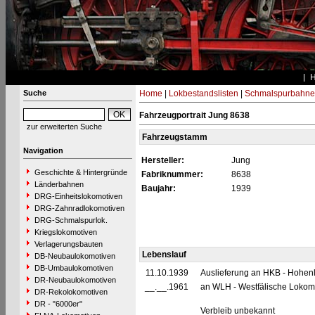
Suche
Home
|
Lokbestandslisten
|
Schmalspurbahne
Fahrzeugportrait Jung 8638
zur erweiterten Suche
Fahrzeugstamm
Navigation
Hersteller:
Jung
Geschichte & Hintergründe
Fabriknummer:
8638
Länderbahnen
Baujahr:
1939
DRG-Einheitslokomotiven
DRG-Zahnradlokomotiven
DRG-Schmalspurlok.
Kriegslokomotiven
Verlagerungsbauten
Lebenslauf
DB-Neubaulokomotiven
DB-Umbaulokomotiven
11.10.1939
Auslieferung an HKB - Hohen
DR-Neubaulokomotiven
__.__.1961
an WLH - Westfälische Lokomo
DR-Rekolokomotiven
DR - "6000er"
Verbleib unbekannt