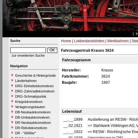
Suche
Home
|
Lokbestandslisten
|
Werkbahnen
|
Stah
Fahrzeugportrait Krauss 3624
zur erweiterten Suche
Fahrzeugstamm
Navigation
Hersteller:
Krauss
Geschichte & Hintergründe
Fabriknummer:
3624
Länderbahnen
Baujahr:
1897
DRG-Einheitslokomotiven
DRG-Zahnradlokomotiven
DRG-Schmalspurlok.
Kriegslokomotiven
Verlagerungsbauten
Lebenslauf
DB-Neubaulokomotiven
DB-Umbaulokomotiven
__.__.1899
Auslieferung an RESW - Röchl
DR-Neubaulokomotiven
__.02.1921
=> Stahlwerk Völklingen AG, V
DR-Rekolokomotiven
__.__.1922
=> RESW - Röchling'sche Eise
DR - "6000er"