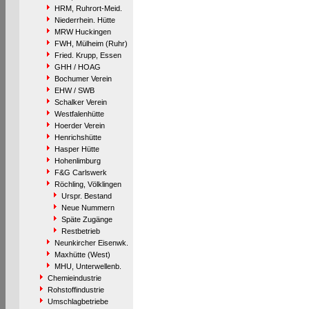
HRM, Ruhrort-Meid.
Niederrhein. Hütte
MRW Huckingen
FWH, Mülheim (Ruhr)
Fried. Krupp, Essen
GHH / HOAG
Bochumer Verein
EHW / SWB
Schalker Verein
Westfalenhütte
Hoerder Verein
Henrichshütte
Hasper Hütte
Hohenlimburg
F&G Carlswerk
Röchling, Völklingen
Urspr. Bestand
Neue Nummern
Späte Zugänge
Restbetrieb
Neunkircher Eisenwk.
Maxhütte (West)
MHU, Unterwellenb.
Chemieindustrie
Rohstoffindustrie
Umschlagbetriebe