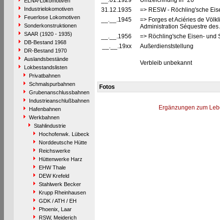
__.01.1929
Umzeichnung in "26"
ELNA-Lokomotiven
Industrielokomotiven
31.12.1935
=> RESW - Röchling'sche Eis
Feuerlose Lokomotiven
__.__.1945
=> Forges et Aciéries de Völkl
Sonderkonstruktionen
Administration Séquestre des 
SAAR (1920 - 1935)
__.__.1956
=> Röchling'sche Eisen- und 
DB-Bestand 1968
__.__.19xx
Außerdienststellung
DR-Bestand 1970
Auslandsbestände
Verbleib unbekannt
Lokbestandslisten
Privatbahnen
Schmalspurbahnen
Fotos
Grubenanschlussbahnen
Industrieanschlußbahnen
Ergänzungen zum Leb
Hafenbahnen
Werkbahnen
Stahlindustrie
Hochofenwk. Lübeck
Norddeutsche Hütte
Reichswerke
Hüttenwerke Harz
EHW Thale
DEW Krefeld
Stahlwerk Becker
Krupp Rheinhausen
GDK / ATH / EH
Phoenix, Laar
RSW, Meiderich