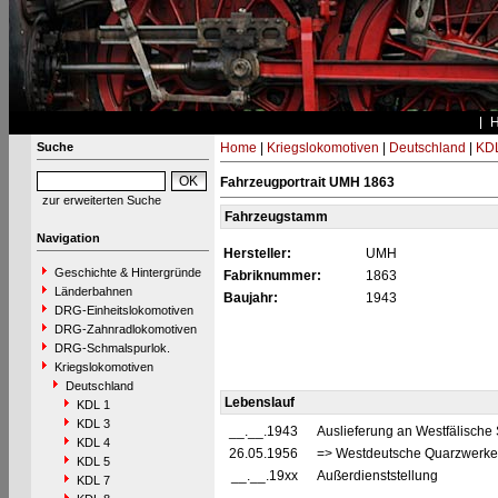
Suche
Home
|
Kriegslokomotiven
|
Deutschland
|
KDL
Fahrzeugportrait UMH 1863
zur erweiterten Suche
Fahrzeugstamm
Navigation
Hersteller:
UMH
Geschichte & Hintergründe
Fabriknummer:
1863
Länderbahnen
Baujahr:
1943
DRG-Einheitslokomotiven
DRG-Zahnradlokomotiven
DRG-Schmalspurlok.
Kriegslokomotiven
Deutschland
Lebenslauf
KDL 1
KDL 3
__.__.1943
Auslieferung an Westfälische
KDL 4
26.05.1956
=> Westdeutsche Quarzwerke 
KDL 5
__.__.19xx
Außerdienststellung
KDL 7