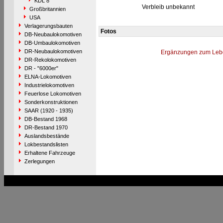
KDL 8
Verbleib unbekannt
Großbritannien
USA
Verlagerungsbauten
Fotos
DB-Neubaulokomotiven
DB-Umbaulokomotiven
DR-Neubaulokomotiven
Ergänzungen zum Leb
DR-Rekolokomotiven
DR - "6000er"
ELNA-Lokomotiven
Industrielokomotiven
Feuerlose Lokomotiven
Sonderkonstruktionen
SAAR (1920 - 1935)
DB-Bestand 1968
DR-Bestand 1970
Auslandsbestände
Lokbestandslisten
Erhaltene Fahrzeuge
Zerlegungen