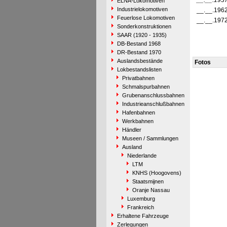
__.__.193
ELNA-Lokomotiven
Industrielokomotiven
__.__.196
Feuerlose Lokomotiven
__.__.197
Sonderkonstruktionen
SAAR (1920 - 1935)
DB-Bestand 1968
DR-Bestand 1970
Auslandsbestände
Fotos
Lokbestandslisten
Privatbahnen
Schmalspurbahnen
Grubenanschlussbahnen
Industrieanschlußbahnen
Hafenbahnen
Werkbahnen
Händler
Museen / Sammlungen
Ausland
Niederlande
LTM
KNHS (Hoogovens)
Staatsmijnen
Oranje Nassau
Luxemburg
Frankreich
Erhaltene Fahrzeuge
Zerlegungen