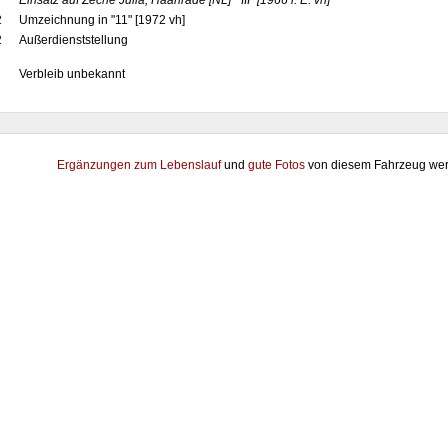
7
Einsatz auf Zeche Julia, Haanrade
[NL]
"III"
[1966 i. E. vh]
2
Umzeichnung in "11" [1972 vh]
2
Außerdienststellung
Verbleib unbekannt
Ergänzungen zum Lebenslauf
und
gute Fotos
von diesem Fahrzeug wer