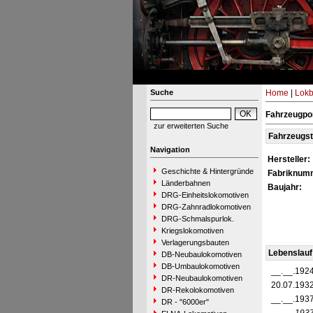
Suche
Home
|
Lokb
Fahrzeugpor
zur erweiterten Suche
Fahrzeugs
Navigation
Hersteller:
Geschichte & Hintergründe
Fabriknum
Länderbahnen
Baujahr:
DRG-Einheitslokomotiven
DRG-Zahnradlokomotiven
DRG-Schmalspurlok.
Kriegslokomotiven
Verlagerungsbauten
Lebenslauf
DB-Neubaulokomotiven
DB-Umbaulokomotiven
__.__.192
DR-Neubaulokomotiven
20.07.193
DR-Rekolokomotiven
__.__.193
DR - "6000er"