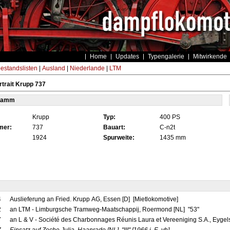
Home
Updates
Typengalerie
Mitwirkende
estandslisten
|
Ausland
|
Niederlande
|
LTM
trait Krupp 737
tamm
Krupp
Typ:
400 PS
mer:
737
Bauart:
C-n2t
1924
Spurweite:
1435 mm
4
Auslieferung an Fried. Krupp AG, Essen [D] [Mietlokomotive]
2
an LTM - Limburgsche Tramweg-Maatschappij, Roermond [NL] "53"
7
an L & V - Société des Charbonnages Réunis Laura et Vereeniging S.A., Eygelsho