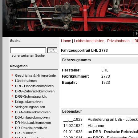
Suche
Home
|
Lokbestandslisten
|
Privatbahnen
|
LB
Fahrzeugportrait LHL 2773
zur erweiterten Suche
Fahrzeugstamm
Navigation
Hersteller:
LHL
Geschichte & Hintergründe
Fabriknummer:
2773
Länderbahnen
Baujahr:
1923
DRG-Einheitslokomotiven
DRG-Zahnradlokomotiven
DRG-Schmalspurlok.
Kriegslokomotiven
Verlagerungsbauten
Lebenslauf
DB-Neubaulokomotiven
DB-Umbaulokomotiven
__.__.1923
Auslieferung an LBE - Lübeck
DR-Neubaulokomotiven
14.02.1924
Abnahme
DR-Rekolokomotiven
01.01.1938
an DRB - Deutsche Reichsbahn
DR - "6000er"