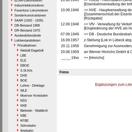
20.08.1945
=> RBGD - Reichsbahn-General
ELNA-Lokomotiven
[Eisenbahnverwaltung der brit
Industrielokomotiven
10.09.1946
=> HVE - Hauptverwaltung de
Feuerlose Lokomotiven
[Zusammenschluß der Eisenba
Sonderkonstruktionen
[Rückgabe]
SAAR (1920 - 1935)
12.09.1948
=> VfV - Verwaltung für Verke
DB-Bestand 1968
[Eingliederung der HVE als Ha
DR-Bestand 1970
07.09.1949
=> DB - Deutsche Bundesbah
Auslandsbestände
16.09.1957
z-Stellung [Lok in Lübeck abg.
Lokbestandslisten
Privatbahnen
20.11.1958
Genehmigung zur Ausmusterun
Niebüll-Dagebüll
20.08.1959
an Werner Hinrichs GmbH & Co
LBE
__.__.19xx
++ [Hinrichs]
ELE
EBOE
S.St.Krb.
Fotos
DHE
BOE
Ergänzungen zum Leb
Lohne - Dinklage
WLE
Moerser Kreisbahn
KEG
KKB
Bielstein - Waldbröl
KBE
KFBE
Söhrebahn
Ilmebahn