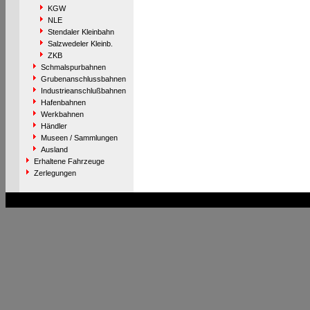
KGW
NLE
Stendaler Kleinbahn
Salzwedeler Kleinb.
ZKB
Schmalspurbahnen
Grubenanschlussbahnen
Industrieanschlußbahnen
Hafenbahnen
Werkbahnen
Händler
Museen / Sammlungen
Ausland
Erhaltene Fahrzeuge
Zerlegungen