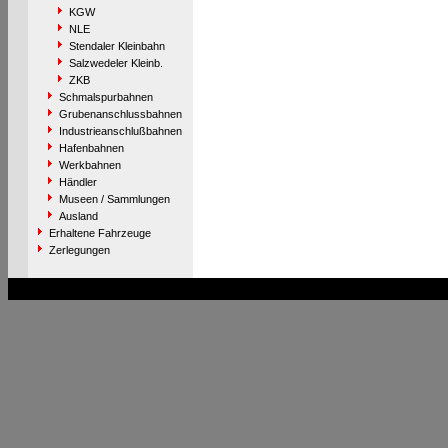
KGW
NLE
Stendaler Kleinbahn
Salzwedeler Kleinb.
ZKB
Schmalspurbahnen
Grubenanschlussbahnen
Industrieanschlußbahnen
Hafenbahnen
Werkbahnen
Händler
Museen / Sammlungen
Ausland
Erhaltene Fahrzeuge
Zerlegungen