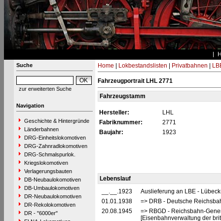
Suche
Home
|
Lokbestandslisten
|
Privatbahnen
|
LB
Fahrzeugportrait LHL 2771
zur erweiterten Suche
Fahrzeugstamm
Navigation
Hersteller:
LHL
Geschichte & Hintergründe
Fabriknummer:
2771
Länderbahnen
Baujahr:
1923
DRG-Einheitslokomotiven
DRG-Zahnradlokomotiven
DRG-Schmalspurlok.
Kriegslokomotiven
Verlagerungsbauten
Lebenslauf
DB-Neubaulokomotiven
DB-Umbaulokomotiven
__.__.1923
Auslieferung an LBE - Lübeck
DR-Neubaulokomotiven
01.01.1938
=> DRB - Deutsche Reichsbahn
DR-Rekolokomotiven
20.08.1945
=> RBGD - Reichsbahn-General
DR - "6000er"
[Eisenbahnverwaltung der brit