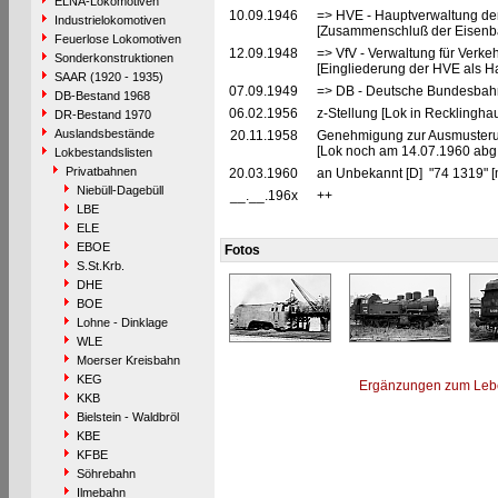
ELNA-Lokomotiven
10.09.1946
=> HVE - Hauptverwaltung de
Industrielokomotiven
[Zusammenschluß der Eisenba
Feuerlose Lokomotiven
12.09.1948
=> VfV - Verwaltung für Verke
Sonderkonstruktionen
[Eingliederung der HVE als Ha
SAAR (1920 - 1935)
07.09.1949
=> DB - Deutsche Bundesbah
DB-Bestand 1968
06.02.1956
z-Stellung [Lok in Recklingha
DR-Bestand 1970
Auslandsbestände
20.11.1958
Genehmigung zur Ausmusterun
[Lok noch am 14.07.1960 abg.
Lokbestandslisten
Privatbahnen
20.03.1960
an Unbekannt [D] "74 1319" [
Niebüll-Dagebüll
__.__.196x
++
LBE
ELE
EBOE
Fotos
S.St.Krb.
DHE
BOE
Lohne - Dinklage
WLE
Moerser Kreisbahn
KEG
Ergänzungen zum Leb
KKB
Bielstein - Waldbröl
KBE
KFBE
Söhrebahn
Ilmebahn