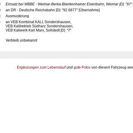
6
Einsatz bei WBBE - Weimar-Berka-Blankenhainer Eisenbahn, Weimar
[D]
"97"
0
an DR - Deutsche Reichsbahn [D] "92 6877" [Übernahme]
x
Ausmusterung
4
an VEB Kombinat KALI, Sondershausen,
VEB Kalibetrieb Südharz Sondershausen,
VEB Kaliwerk Karl Marx, Sollstedt [D] "7"
Verbleib unbekannt
Ergänzungen zum Lebenslauf
und
gute Fotos
von diesem Fahrzeug wer