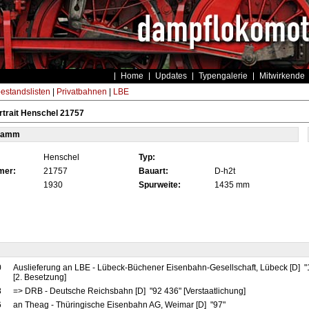
Home
Updates
Typengalerie
Mitwirkende
estandslisten
|
Privatbahnen
|
LBE
trait Henschel 21757
tamm
Henschel
Typ:
mer:
21757
Bauart:
D-h2t
1930
Spurweite:
1435 mm
0
Auslieferung an LBE - Lübeck-Büchener Eisenbahn-Gesellschaft, Lübeck [D] 
[2. Besetzung]
8
=> DRB - Deutsche Reichsbahn [D] "92 436" [Verstaatlichung]
6
an Theag - Thüringische Eisenbahn AG, Weimar [D] "97"