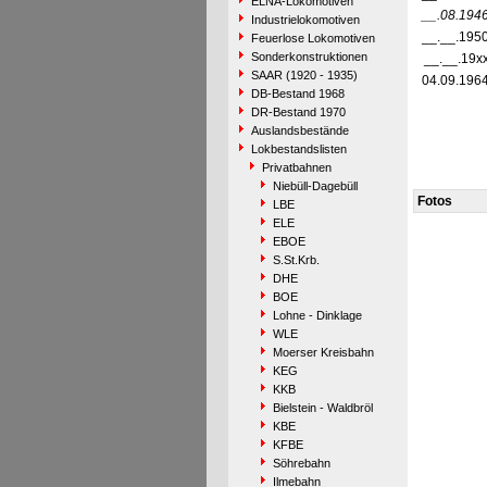
ELNA-Lokomotiven
__.08.194
Industrielokomotiven
__.__.195
Feuerlose Lokomotiven
Sonderkonstruktionen
__.__.19x
SAAR (1920 - 1935)
04.09.196
DB-Bestand 1968
DR-Bestand 1970
Auslandsbestände
Lokbestandslisten
Privatbahnen
Niebüll-Dagebüll
Fotos
LBE
ELE
EBOE
S.St.Krb.
DHE
BOE
Lohne - Dinklage
WLE
Moerser Kreisbahn
KEG
KKB
Bielstein - Waldbröl
KBE
KFBE
Söhrebahn
Ilmebahn