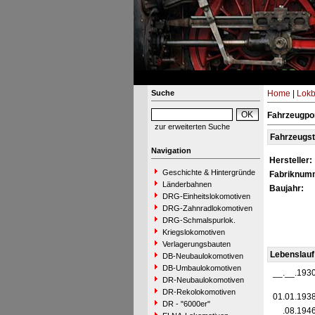
Suche
Home
|
Lokb
Fahrzeugpor
zur erweiterten Suche
Fahrzeugs
Navigation
Hersteller:
Geschichte & Hintergründe
Fabriknum
Länderbahnen
Baujahr:
DRG-Einheitslokomotiven
DRG-Zahnradlokomotiven
DRG-Schmalspurlok.
Kriegslokomotiven
Verlagerungsbauten
Lebenslauf
DB-Neubaulokomotiven
DB-Umbaulokomotiven
__.__.193
DR-Neubaulokomotiven
DR-Rekolokomotiven
01.01.193
DR - "6000er"
__.08.194