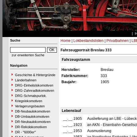
Suche
Home
|
Lokbestandslisten
|
Privatbahnen
|
LB
Fahrzeugportrait Breslau 333
zur erweiterten Suche
Fahrzeugstamm
Navigation
Hersteller:
Breslau
Geschichte & Hintergründe
Fabriknummer:
333
Länderbahnen
Baujahr:
1905
DRG-Einheitslokomotiven
DRG-Zahnradlokomotiven
DRG-Schmalspurlok.
Kriegslokomotiven
Verlagerungsbauten
Lebenslauf
DB-Neubaulokomotiven
DB-Umbaulokomotiven
__.__.1905
Auslieferung an LBE - Lübec
DR-Neubaulokomotiven
__.__.1923
an AKN - Eisenbahn-Gesellsch
DR-Rekolokomotiven
__.__.1953
Ausmusterung
DR - "6000er"