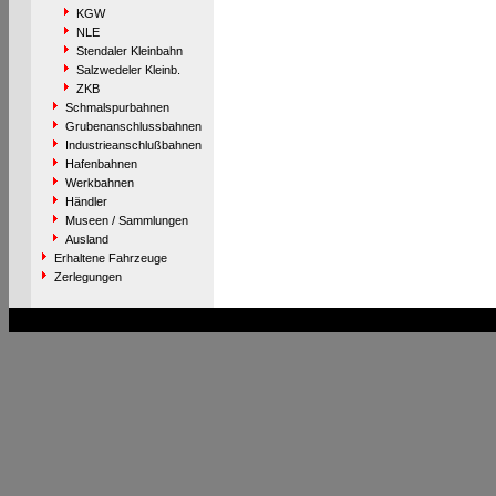
KGW
NLE
Stendaler Kleinbahn
Salzwedeler Kleinb.
ZKB
Schmalspurbahnen
Grubenanschlussbahnen
Industrieanschlußbahnen
Hafenbahnen
Werkbahnen
Händler
Museen / Sammlungen
Ausland
Erhaltene Fahrzeuge
Zerlegungen