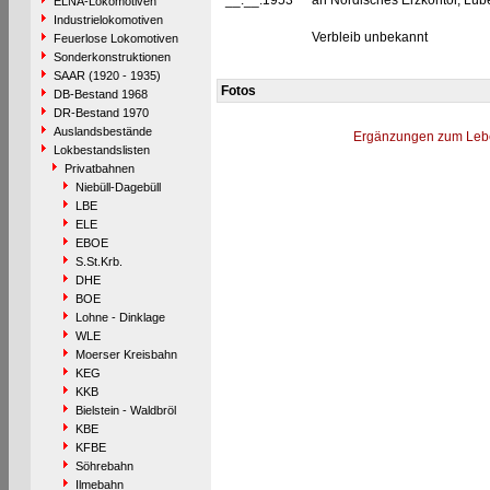
__.__.1953
an Nordisches Erzkontor, Lübec
ELNA-Lokomotiven
Industrielokomotiven
Verbleib unbekannt
Feuerlose Lokomotiven
Sonderkonstruktionen
SAAR (1920 - 1935)
Fotos
DB-Bestand 1968
DR-Bestand 1970
Auslandsbestände
Ergänzungen zum Leb
Lokbestandslisten
Privatbahnen
Niebüll-Dagebüll
LBE
ELE
EBOE
S.St.Krb.
DHE
BOE
Lohne - Dinklage
WLE
Moerser Kreisbahn
KEG
KKB
Bielstein - Waldbröl
KBE
KFBE
Söhrebahn
Ilmebahn