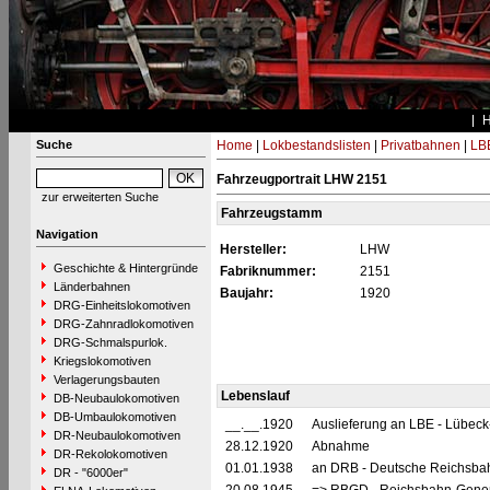
Suche
Home
|
Lokbestandslisten
|
Privatbahnen
|
LB
Fahrzeugportrait LHW 2151
zur erweiterten Suche
Fahrzeugstamm
Navigation
Hersteller:
LHW
Geschichte & Hintergründe
Fabriknummer:
2151
Länderbahnen
Baujahr:
1920
DRG-Einheitslokomotiven
DRG-Zahnradlokomotiven
DRG-Schmalspurlok.
Kriegslokomotiven
Verlagerungsbauten
Lebenslauf
DB-Neubaulokomotiven
DB-Umbaulokomotiven
__.__.1920
Auslieferung an LBE - Lübeck
DR-Neubaulokomotiven
28.12.1920
Abnahme
DR-Rekolokomotiven
01.01.1938
an DRB - Deutsche Reichsbahn
DR - "6000er"