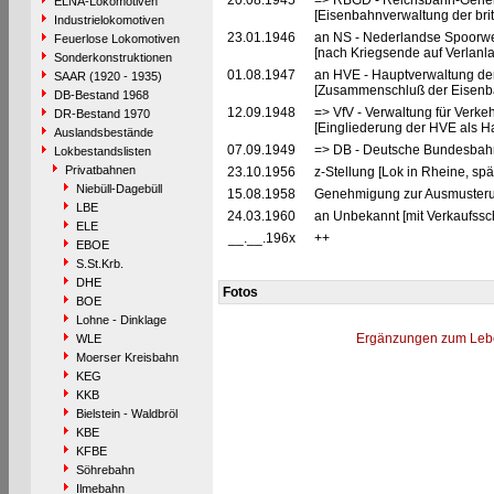
20.08.1945
=> RBGD - Reichsbahn-General
ELNA-Lokomotiven
[Eisenbahnverwaltung der brit
Industrielokomotiven
23.01.1946
an NS - Nederlandse Spoorwe
Feuerlose Lokomotiven
[nach Kriegsende auf Verlanl
Sonderkonstruktionen
01.08.1947
an HVE - Hauptverwaltung de
SAAR (1920 - 1935)
[Zusammenschluß der Eisenba
DB-Bestand 1968
12.09.1948
=> VfV - Verwaltung für Verke
DR-Bestand 1970
[Eingliederung der HVE als Ha
Auslandsbestände
07.09.1949
=> DB - Deutsche Bundesbah
Lokbestandslisten
Privatbahnen
23.10.1956
z-Stellung [Lok in Rheine, spä
Niebüll-Dagebüll
15.08.1958
Genehmigung zur Ausmusterun
LBE
24.03.1960
an Unbekannt [mit Verkaufssc
ELE
__.__.196x
++
EBOE
S.St.Krb.
DHE
Fotos
BOE
Lohne - Dinklage
Ergänzungen zum Leb
WLE
Moerser Kreisbahn
KEG
KKB
Bielstein - Waldbröl
KBE
KFBE
Söhrebahn
Ilmebahn