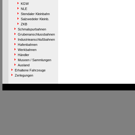
KGW
NLE
Stendaler Kleinbahn
Salzwedeler Kleinb.
ZKB
Schmalspurbahnen
Grubenanschlussbahnen
Industrieanschlußbahnen
Hafenbahnen
Werkbahnen
Händler
Museen / Sammlungen
Ausland
Erhaltene Fahrzeuge
Zerlegungen