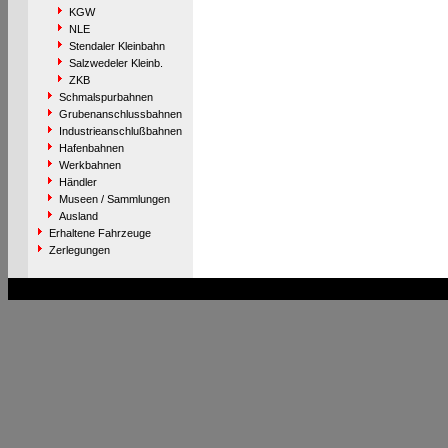
KGW
NLE
Stendaler Kleinbahn
Salzwedeler Kleinb.
ZKB
Schmalspurbahnen
Grubenanschlussbahnen
Industrieanschlußbahnen
Hafenbahnen
Werkbahnen
Händler
Museen / Sammlungen
Ausland
Erhaltene Fahrzeuge
Zerlegungen