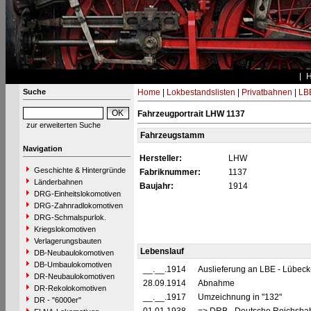
Suche
Home
|
Lokbestandslisten
|
Privatbahnen
|
LB
Fahrzeugportrait LHW 1137
zur erweiterten Suche
Fahrzeugstamm
Navigation
Hersteller:
LHW
Geschichte & Hintergründe
Fabriknummer:
1137
Länderbahnen
Baujahr:
1914
DRG-Einheitslokomotiven
DRG-Zahnradlokomotiven
DRG-Schmalspurlok.
Kriegslokomotiven
Verlagerungsbauten
Lebenslauf
DB-Neubaulokomotiven
DB-Umbaulokomotiven
__.__.1914
Auslieferung an LBE - Lübeck
DR-Neubaulokomotiven
28.09.1914
Abnahme
DR-Rekolokomotiven
__.__.1917
Umzeichnung in "132"
DR - "6000er"