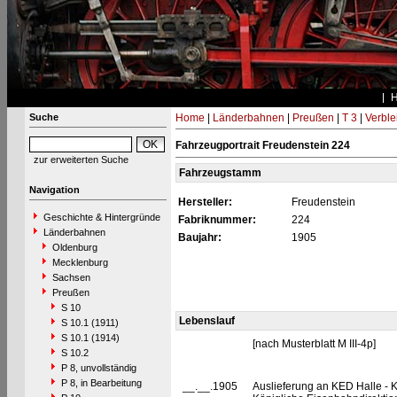
Suche
Home
|
Länderbahnen
|
Preußen
|
T 3
|
Verble
Fahrzeugportrait Freudenstein 224
zur erweiterten Suche
Fahrzeugstamm
Navigation
Hersteller:
Freudenstein
Geschichte & Hintergründe
Fabriknummer:
224
Länderbahnen
Baujahr:
1905
Oldenburg
Mecklenburg
Sachsen
Preußen
S 10
Lebenslauf
S 10.1 (1911)
S 10.1 (1914)
[nach Musterblatt M III-4p]
S 10.2
P 8, unvollständig
P 8, in Bearbeitung
__.__.1905
Auslieferung an KED Halle - 