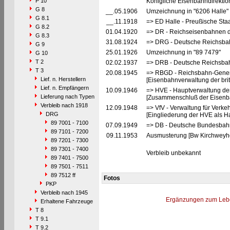
P 10
Königliche Eisenbahndirektion
G 8
__.05.1906
Umzeichnung in "6206 Halle"
G 8.1
__.11.1918
=> ED Halle - Preußische Staa
G 8.2
01.04.1920
=> DR - Reichseisenbahnen d
G 8.3
31.08.1924
=> DRG - Deutsche Reichsbah
G 9
25.01.1926
Umzeichnung in "89 7479"
G 10
T 2
02.02.1937
=> DRB - Deutsche Reichsbah
T 3
20.08.1945
=> RBGD - Reichsbahn-General
Lief. n. Herstellern
[Eisenbahnverwaltung der brit
Lief. n. Empfängern
10.09.1946
=> HVE - Hauptverwaltung de
Lieferung nach Typen
[Zusammenschluß der Eisenba
Verbleib nach 1918
12.09.1948
=> VfV - Verwaltung für Verke
DRG
[Eingliederung der HVE als Ha
89 7001 - 7100
07.09.1949
=> DB - Deutsche Bundesbah
89 7101 - 7200
09.11.1953
Ausmusterung [Bw Kirchweyh
89 7201 - 7300
89 7301 - 7400
Verbleib unbekannt
89 7401 - 7500
89 7501 - 7511
89 7512 ff
Fotos
PKP
Verbleib nach 1945
Ergänzungen zum Leb
Erhaltene Fahrzeuge
T 8
T 9.1
T 9.2