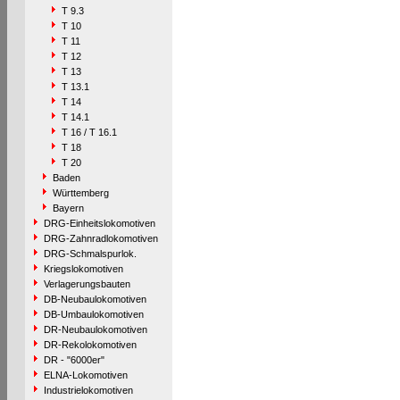
T 9.3
T 10
T 11
T 12
T 13
T 13.1
T 14
T 14.1
T 16 / T 16.1
T 18
T 20
Baden
Württemberg
Bayern
DRG-Einheitslokomotiven
DRG-Zahnradlokomotiven
DRG-Schmalspurlok.
Kriegslokomotiven
Verlagerungsbauten
DB-Neubaulokomotiven
DB-Umbaulokomotiven
DR-Neubaulokomotiven
DR-Rekolokomotiven
DR - "6000er"
ELNA-Lokomotiven
Industrielokomotiven