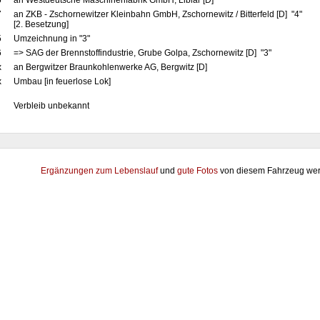
5
an Westdeutsche Maschinenfabrik GmbH, Liblar [D]
7
an ZKB - Zschornewitzer Kleinbahn GmbH, Zschornewitz / Bitterfeld [D] "4"
[2. Besetzung]
5
Umzeichnung in "3"
6
=> SAG der Brennstoffindustrie, Grube Golpa, Zschornewitz [D] "3"
x
an Bergwitzer Braunkohlenwerke AG, Bergwitz [D]
x
Umbau [in feuerlose Lok]
Verbleib unbekannt
Ergänzungen zum Lebenslauf
und
gute Fotos
von diesem Fahrzeug wer