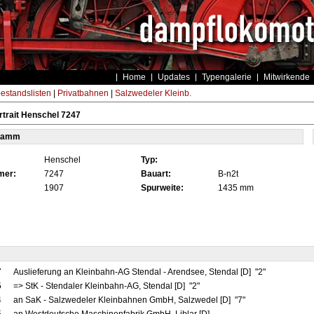
Home
Updates
Typengalerie
Mitwirkende
estandslisten
|
Privatbahnen
|
Salzwedeler Kleinb.
trait Henschel 7247
tamm
Henschel
Typ:
mer:
7247
Bauart:
B-n2t
1907
Spurweite:
1435 mm
7
Auslieferung an Kleinbahn-AG Stendal - Arendsee, Stendal [D] "2"
5
=> StK - Stendaler Kleinbahn-AG, Stendal [D] "2"
4
an SaK - Salzwedeler Kleinbahnen GmbH, Salzwedel [D] "7"