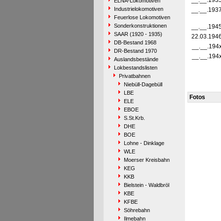
__.__.193
ELNA-Lokomotiven
Industrielokomotiven
__.__.193
Feuerlose Lokomotiven
Sonderkonstruktionen
__.__.194
SAAR (1920 - 1935)
22.03.194
DB-Bestand 1968
__.__.194
DR-Bestand 1970
__.__.194
Auslandsbestände
Lokbestandslisten
Privatbahnen
Niebüll-Dagebüll
LBE
Fotos
ELE
EBOE
S.St.Krb.
DHE
BOE
Lohne - Dinklage
WLE
Moerser Kreisbahn
KEG
KKB
Bielstein - Waldbröl
KBE
KFBE
Söhrebahn
Ilmebahn