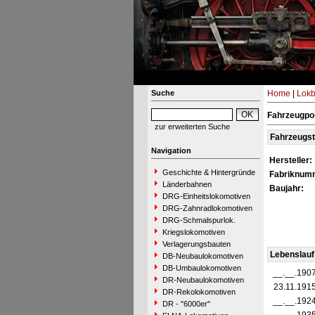
Suche
Home
|
Lokb
Fahrzeugpor
zur erweiterten Suche
Fahrzeugs
Navigation
Hersteller:
Geschichte & Hintergründe
Fabriknum
Länderbahnen
Baujahr:
DRG-Einheitslokomotiven
DRG-Zahnradlokomotiven
DRG-Schmalspurlok.
Kriegslokomotiven
Verlagerungsbauten
Lebenslauf
DB-Neubaulokomotiven
DB-Umbaulokomotiven
__.__.190
DR-Neubaulokomotiven
23.11.191
DR-Rekolokomotiven
__.__.192
DR - "6000er"