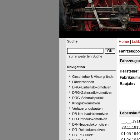
Suche
Home
|
Lokb
Fahrzeugpor
zur erweiterten Suche
Fahrzeugs
Navigation
Hersteller:
Geschichte & Hintergründe
Fabriknum
Länderbahnen
Baujahr:
DRG-Einheitslokomotiven
DRG-Zahnradlokomotiven
DRG-Schmalspurlok.
Kriegslokomotiven
Verlagerungsbauten
Lebenslauf
DB-Neubaulokomotiven
DB-Umbaulokomotiven
__.__.191
DR-Neubaulokomotiven
23.11.191
DR-Rekolokomotiven
01.05.194
DR - "6000er"