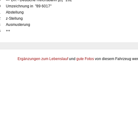
9
=> DR - Deutsche Reichsbahn [D] "262"
0
Umzeichnung in "89 6017"
1
Abstellung
2
z-Stellung
4
Ausmusterung
5
++
Ergänzungen zum Lebenslauf
und
gute Fotos
von diesem Fahrzeug wer