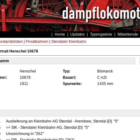
Home
Updates
Typengalerie
Mitwirkende
estandslisten
|
Privatbahnen
|
Stendaler Kleinbahn
trait Henschel 10678
tamm
Henschel
Typ:
Bismarck
mer:
10678
Bauart:
C-n2t
1911
Spurweite:
1435 mm
1
Auslieferung an Kleinbahn-AG Stendal - Arendsee, Stendal [D] "5"
5
=> StK - Stendaler Kleinbahn-AG, Stendal [D] "5"
0
Umzeichnung in "262"