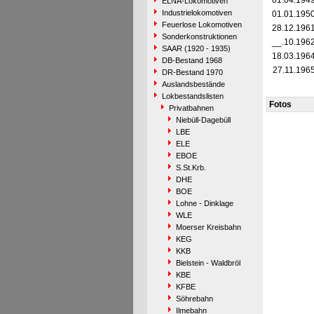
01.04.194
ELNA-Lokomotiven
Industrielokomotiven
01.01.195
Feuerlose Lokomotiven
28.12.196
Sonderkonstruktionen
__.10.196
SAAR (1920 - 1935)
18.03.196
DB-Bestand 1968
27.11.196
DR-Bestand 1970
Auslandsbestände
Lokbestandslisten
Fotos
Privatbahnen
Niebüll-Dagebüll
LBE
ELE
EBOE
S.St.Krb.
DHE
BOE
Lohne - Dinklage
WLE
Moerser Kreisbahn
KEG
KKB
Bielstein - Waldbröl
KBE
KFBE
Söhrebahn
Ilmebahn