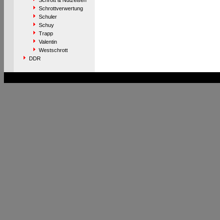
Schrott & Nutzeisen
Schrottverwertung
Schuler
Schuy
Trapp
Valentin
Westschrott
DDR