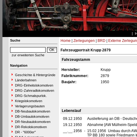
Suche
Home
|
Zerlegungen
|
BRD
|
Externe Zerlegu
Fahrzeugportrait Krupp 2879
zur erweiterten Suche
Fahrzeugstamm
Navigation
Hersteller:
Krupp
Geschichte & Hintergründe
Fabriknummer:
2879
Länderbahnen
Baujahr:
1950
DRG-Einheitslokomotiven
DRG-Zahnradlokomotiven
DRG-Schmalspurlok.
Kriegslokomotiven
Verlagerungsbauten
Lebenslauf
DB-Neubaulokomotiven
DB-Umbaulokomotiven
09.12.1950
Auslieferung an DB - Deutsc
DR-Neubaulokomotiven
19.12.1950
Abnahme [AW Mülheim-Speldo
DR-Rekolokomotiven
__.__.1956
-
15.02.1956 Umbau durch AW L
DR - "6000er"
TP BB 180 sowie Friedmann In