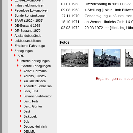
ELNA-Lokomotiven
01.01.1968
Umzeichnung in "082 003-5"
Industrielokomotiven
09.08.1968
z-Stellung [Lok in Hmb Billw
Feuerlose Lokomotiven
Sonderkonstruktionen
27.11.1970
Genehmigung zur Ausmusterun
SAAR (1920 - 1935)
18.10.1971
an Werner Hinrichs GmbH & Co
DB-Bestand 1968
02.03.1972
-
29.03.1972 ++ [Hinrichs, Lüb
DR-Bestand 1970
Auslandsbestände
Lokbestandslisten
Fotos
Erhaltene Fahrzeuge
Zerlegungen
BRD
Interne Zerlegungen
Externe Zerlegungen
Adloff, Hermann
Ahrens, Gustav
Ergänzungen zum Leb
Alu Rheinfelden
Andorfer, Sebastian
Baer, Emil
Bavaria Stahlkontor
Berg, Fritz
Berg, Günter
Best
Biskupek
Bub
Deppe, Heinrich
DEUMU