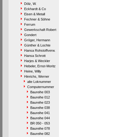
Dölz, W.
Eckhardt & Co
Eisen & Metall
Fechner & Söhne
Ferrum
Gewerkschaft Robert
Gondert
Gröger, Hermann
Günther & Lochte
Hansa Rohstoffverw.
Hansa Schrott
Harjes & Weckler
Hebeler, Ernst-Moritz
Heine, Willy
Hinrichs, Werner
alte Loknummer
Computernummer
Baureihe 003
Baureihe 012
Baureihe 023
Baureihe 038
Baureihe 041
Baureihe 044
BR 050 - 053
Baureihe 078
Baureihe 082