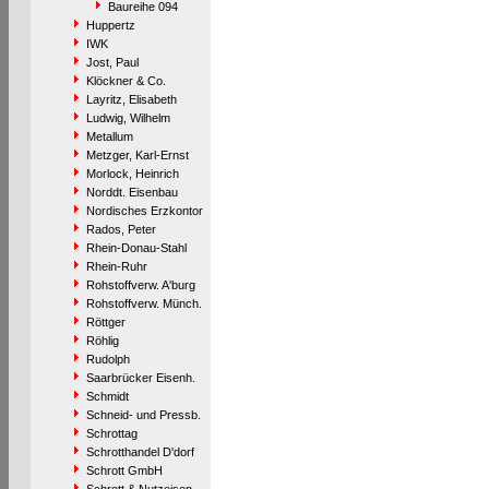
Baureihe 094
Huppertz
IWK
Jost, Paul
Klöckner & Co.
Layritz, Elisabeth
Ludwig, Wilhelm
Metallum
Metzger, Karl-Ernst
Morlock, Heinrich
Norddt. Eisenbau
Nordisches Erzkontor
Rados, Peter
Rhein-Donau-Stahl
Rhein-Ruhr
Rohstoffverw. A'burg
Rohstoffverw. Münch.
Röttger
Röhlig
Rudolph
Saarbrücker Eisenh.
Schmidt
Schneid- und Pressb.
Schrottag
Schrotthandel D'dorf
Schrott GmbH