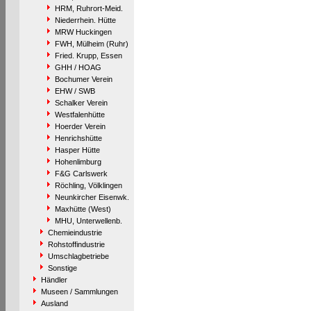
HRM, Ruhrort-Meid.
Niederrhein. Hütte
MRW Huckingen
FWH, Mülheim (Ruhr)
Fried. Krupp, Essen
GHH / HOAG
Bochumer Verein
EHW / SWB
Schalker Verein
Westfalenhütte
Hoerder Verein
Henrichshütte
Hasper Hütte
Hohenlimburg
F&G Carlswerk
Röchling, Völklingen
Neunkircher Eisenwk.
Maxhütte (West)
MHU, Unterwellenb.
Chemieindustrie
Rohstoffindustrie
Umschlagbetriebe
Sonstige
Händler
Museen / Sammlungen
Ausland