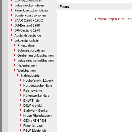
ELNA-Lokomotiven
Industrielokomotiven
Fotos
Feuerlose Lokomotiven
Sonderkonstruktionen
Ergänzungen zum Leb
SAAR (1920 - 1935)
DB-Bestand 1968
DR-Bestand 1970
Auslandsbestände
Lokbestandslisten
Privatbahnen
Schmalspurbahnen
Grubenanschlussbahnen
Industrieanschlußbahnen
Hafenbahnen
Werkbahnen
Stahlindustrie
Hochofenwk. Lübeck
Norddeutsche Hütte
Reichswerke
Hüttenwerke Harz
EHW Thale
DEW Krefeld
Stahlwerk Becker
Krupp Rheinhausen
GDK / ATH / EH
Phoenix, Laar
RSW, Meiderich