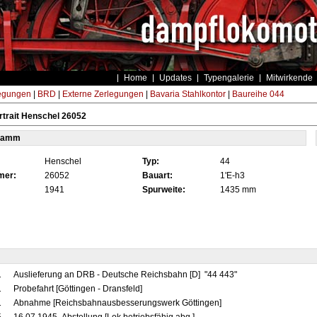
Home
Updates
Typengalerie
Mitwirkende
egungen
|
BRD
|
Externe Zerlegungen
|
Bavaria Stahlkontor
|
Baureihe 044
trait Henschel 26052
tamm
Henschel
Typ:
44
mer:
26052
Bauart:
1'E-h3
1941
Spurweite:
1435 mm
1
Auslieferung an DRB - Deutsche Reichsbahn [D] "44 443"
1
Probefahrt [Göttingen - Dransfeld]
1
Abnahme [Reichsbahnausbesserungswerk Göttingen]