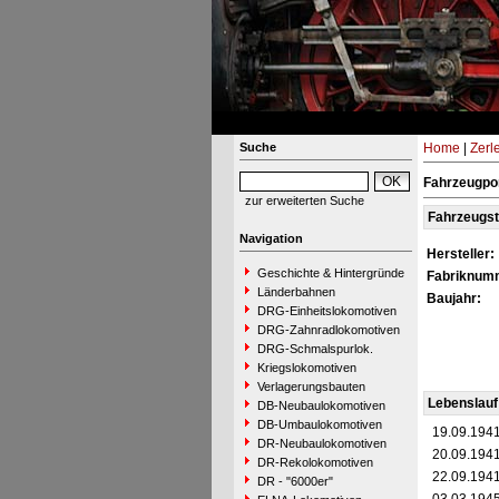
Suche
Home
|
Zerl
Fahrzeugpor
zur erweiterten Suche
Fahrzeugs
Navigation
Hersteller:
Geschichte & Hintergründe
Fabriknum
Länderbahnen
Baujahr:
DRG-Einheitslokomotiven
DRG-Zahnradlokomotiven
DRG-Schmalspurlok.
Kriegslokomotiven
Verlagerungsbauten
Lebenslauf
DB-Neubaulokomotiven
DB-Umbaulokomotiven
19.09.194
DR-Neubaulokomotiven
20.09.194
DR-Rekolokomotiven
22.09.194
DR - "6000er"