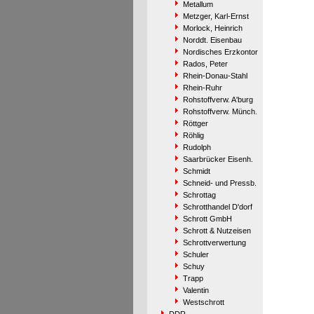
Metallum
Metzger, Karl-Ernst
Morlock, Heinrich
Norddt. Eisenbau
Nordisches Erzkontor
Rados, Peter
Rhein-Donau-Stahl
Rhein-Ruhr
Rohstoffverw. A'burg
Rohstoffverw. Münch.
Röttger
Röhlig
Rudolph
Saarbrücker Eisenh.
Schmidt
Schneid- und Pressb.
Schrottag
Schrotthandel D'dorf
Schrott GmbH
Schrott & Nutzeisen
Schrottverwertung
Schuler
Schuy
Trapp
Valentin
Westschrott