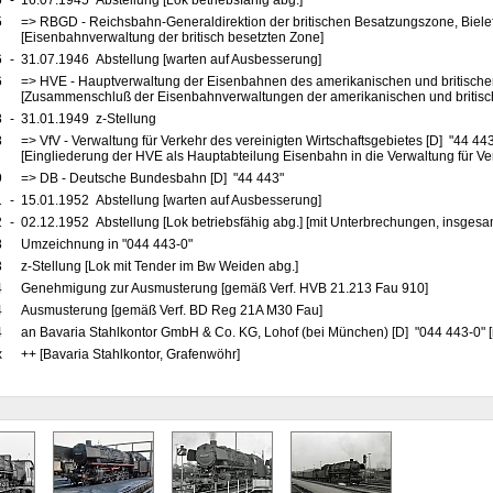
5
-
16.07.1945 Abstellung [Lok betriebsfähig abg.]
5
=> RBGD - Reichsbahn-Generaldirektion der britischen Besatzungszone, Bielef
[Eisenbahnverwaltung der britisch besetzten Zone]
6
-
31.07.1946 Abstellung [warten auf Ausbesserung]
6
=> HVE - Hauptverwaltung der Eisenbahnen des amerikanischen und britische
[Zusammenschluß der Eisenbahnverwaltungen der amerikanischen und britis
8
-
31.01.1949 z-Stellung
8
=> VfV - Verwaltung für Verkehr des vereinigten Wirtschaftsgebietes [D] "44 44
[Eingliederung der HVE als Hauptabteilung Eisenbahn in die Verwaltung für Ve
9
=> DB - Deutsche Bundesbahn [D] "44 443"
1
-
15.01.1952 Abstellung [warten auf Ausbesserung]
2
-
02.12.1952 Abstellung [Lok betriebsfähig abg.] [mit Unterbrechungen, insgesam
8
Umzeichnung in "044 443-0"
3
z-Stellung [Lok mit Tender im Bw Weiden abg.]
4
Genehmigung zur Ausmusterung [gemäß Verf. HVB 21.213 Fau 910]
4
Ausmusterung [gemäß Verf. BD Reg 21A M30 Fau]
4
an Bavaria Stahlkontor GmbH & Co. KG, Lohof (bei München) [D] "044 443-0" [
x
++ [Bavaria Stahlkontor, Grafenwöhr]