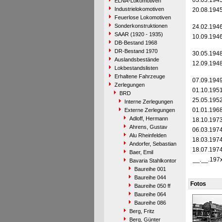
03.03.194
ELNA-Lokomotiven
Industrielokomotiven
20.08.194
Feuerlose Lokomotiven
Sonderkonstruktionen
24.02.194
SAAR (1920 - 1935)
10.09.194
DB-Bestand 1968
DR-Bestand 1970
30.05.194
Auslandsbestände
12.09.194
Lokbestandslisten
Erhaltene Fahrzeuge
07.09.194
Zerlegungen
01.10.195
BRD
25.05.195
Interne Zerlegungen
01.01.196
Externe Zerlegungen
Adloff, Hermann
18.10.197
Ahrens, Gustav
06.03.197
Alu Rheinfelden
18.03.197
Andorfer, Sebastian
18.07.197
Baer, Emil
__.__.197
Bavaria Stahlkontor
Baureihe 001
Baureihe 044
Fotos
Baureihe 050 ff
Baureihe 064
Baureihe 086
Berg, Fritz
Berg, Günter