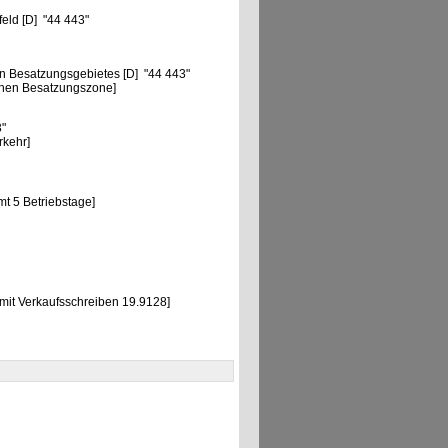
eld [D] "44 443"
n Besatzungsgebietes [D] "44 443"
chen Besatzungszone]
3"
rkehr]
t 5 Betriebstage]
mit Verkaufsschreiben 19.9128]