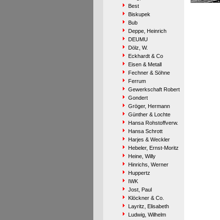
Best
Biskupek
Bub
Deppe, Heinrich
DEUMU
Dölz, W.
Eckhardt & Co
Eisen & Metall
Fechner & Söhne
Ferrum
Gewerkschaft Robert
Gondert
Gröger, Hermann
Günther & Lochte
Hansa Rohstoffverw.
Hansa Schrott
Harjes & Weckler
Hebeler, Ernst-Moritz
Heine, Willy
Hinrichs, Werner
Huppertz
IWK
Jost, Paul
Klöckner & Co.
Layritz, Elisabeth
Ludwig, Wilhelm