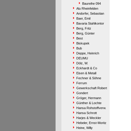
Baureihe 094
Alu Rheinfelden
Andorfer, Sebastian
Baer, Emil
Bavaria Stahlkontor
Berg, Fritz
Berg, Günter
Best
Biskupek
Bub
Deppe, Heinrich
DEUMU
Dölz, W.
Eckhardt & Co
Eisen & Metall
Fechner & Söhne
Ferrum
Gewerkschaft Robert
Gondert
Gröger, Hermann
Günther & Lochte
Hansa Rohstoffverw.
Hansa Schrott
Harjes & Weckler
Hebeler, Ernst-Moritz
Heine, Willy