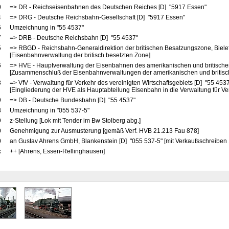
0
=> DR - Reichseisenbahnen des Deutschen Reiches [D] "5917 Essen"
4
=> DRG - Deutsche Reichsbahn-Gesellschaft [D] "5917 Essen"
5
Umzeichnung in "55 4537"
7
=> DRB - Deutsche Reichsbahn [D] "55 4537"
5
=> RBGD - Reichsbahn-Generaldirektion der britischen Besatzungszone, Biele
[Eisenbahnverwaltung der britisch besetzten Zone]
6
=> HVE - Hauptverwaltung der Eisenbahnen des amerikanischen und britische
[Zusammenschluß der Eisenbahnverwaltungen der amerikanischen und britis
8
=> VfV - Verwaltung für Verkehr des vereinigten Wirtschaftsgebiets [D] "55 453
[Eingliederung der HVE als Hauptabteilung Eisenbahn in die Verwaltung für Ve
9
=> DB - Deutsche Bundesbahn [D] "55 4537"
8
Umzeichnung in "055 537-5"
9
z-Stellung [Lok mit Tender im Bw Stolberg abg.]
0
Genehmigung zur Ausmusterung [gemäß Verf. HVB 21.213 Fau 878]
0
an Gustav Ahrens GmbH, Blankenstein [D] "055 537-5" [mit Verkaufsschreiben
x
++ [Ahrens, Essen-Rellinghausen]