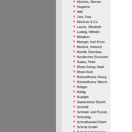
Hinrichs, Werner
Huppertz
IWK
Jost, Paul
Klöckner & Co.
Layritz, Elisabeth
Ludwig, Wilhelm
Metallum
Metzger, Karl-Ernst
Morlock, Heinrich
Norddt. Eisenbau
Nordisches Erzkontor
Rados, Peter
Rhein-Donau-Stahl
Rhein-Ruhr
Rohstoffverw. A'burg
Rohstoffverw. Münch.
Röttger
Röhlig
Rudolph
Saarbrücker Eisenh.
Schmidt
Schneid- und Pressb.
Schrottag
Schrotthandel D'dorf
Schrott GmbH