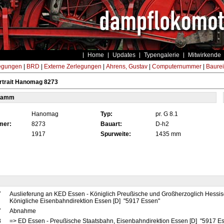
Home
Updates
Typengalerie
Mitwirkende
egungen
|
BRD
|
Externe Zerlegungen
|
Ahrens, Gustav
|
Computernummer
|
Baure
rtrait Hanomag 8273
tamm
Hanomag
Typ:
pr. G 8.1
mer:
8273
Bauart:
D-h2
1917
Spurweite:
1435 mm
7
Auslieferung an KED Essen - Königlich Preußische und Großherzoglich Hessi
Königliche Eisenbahndirektion Essen [D] "5917 Essen"
7
Abnahme
8
=> ED Essen - Preußische Staatsbahn, Eisenbahndirektion Essen [D] "5917 E