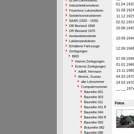
ELNA-Lokomotiven
01.04.192
Industrielokomotiven
31.08.192
Feuerlose Lokomotiven
Sonderkonstruktionen
11.12.192
SAAR (1920 - 1935)
02.02.193
DB-Bestand 1968
20.08.194
DR-Bestand 1970
Auslandsbestände
10.09.194
Lokbestandslisten
Erhaltene Fahrzeuge
12.09.194
Zerlegungen
BRD
07.09.194
Interne Zerlegungen
01.01.196
Externe Zerlegungen
13.11.196
Adloff, Hermann
04.03.197
Ahrens, Gustav
alte Loknummer
24.03.197
Computernummer
__.__.197
Baureihe 001
Baureihe 003
Baureihe 011
Fotos
Baureihe 041 ff
Baureihe 044
Baureihe 050 ff
Baureihe 055
Braureihe 082
Baureihe 086