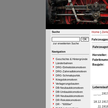
Suche
Home
|
Zerl
Fahrzeugpo
zur erweiterten Suche
Fahrzeugs
Navigation
Hersteller:
Geschichte & Hintergründe
Fabriknum
Länderbahnen
Baujahr:
DRG-Einheitslokomotiven
DRG-Zahnradlokomotiven
DRG-Schmalspurlok.
Kriegslokomotiven
Verlagerungsbauten
Lebenslauf
DB-Neubaulokomotiven
DB-Umbaulokomotiven
__.__.191
DR-Neubaulokomotiven
DR-Rekolokomotiven
18.12.191
DR - "6000er"
__.11.191