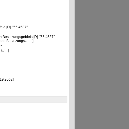
feld [D] "55 4537"
n Besatzungsgebiets [D] "55 4537"
chen Besatzungszone]
7"
rkehr]
 19.9062]