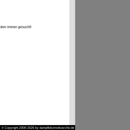
den immer gesucht!
© Copyright 2006-2026 by dampflokomotivarchiv.de