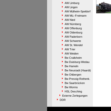
AW Limburg
AW Lingen
AW Mülheim-Speldorf
AW Mü.-Freimann
AW Nied
AW Nürnberg
AW Offenburg
AW Oldenburg
AW Paderborn
AW Schwerte
AW St. Wendel
AW Trier
AW Weiden
Bw Crailsheim
Bw Duisburg-Wedau
Bw Hameln
Bw Neustadt (Haardt)
Bw Ottbergen
Bw Pressig-Rothenk.
Bw Saarbrücken
Bw Worms
HSL Desching
Externe Zerlegungen
DDR