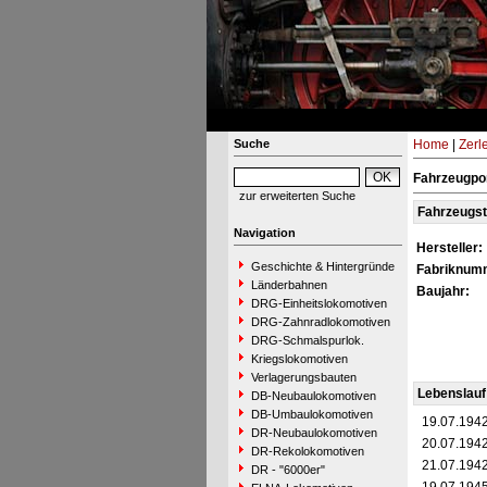
Suche
Home
|
Zerl
Fahrzeugpor
zur erweiterten Suche
Fahrzeugs
Navigation
Hersteller:
Geschichte & Hintergründe
Fabriknum
Länderbahnen
Baujahr:
DRG-Einheitslokomotiven
DRG-Zahnradlokomotiven
DRG-Schmalspurlok.
Kriegslokomotiven
Verlagerungsbauten
Lebenslauf
DB-Neubaulokomotiven
DB-Umbaulokomotiven
19.07.194
DR-Neubaulokomotiven
20.07.194
DR-Rekolokomotiven
21.07.194
DR - "6000er"