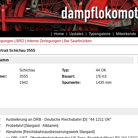
Home
Updates
Typengalerie
Mitwirkende
egungen
|
BRD
|
Interne Zerlegungen
|
Bw Saarbrücken
trait Schichau 3555
tamm
Schichau
Typ:
44 ÜK
mer:
3555
Bauart:
1'E-h3
1942
Spurweite:
1435 mm
2
Auslieferung an DRB - Deutsche Reichsbahn [D] "44 1211 ÜK"
2
Probefahrt [Stargard - Altdamm]
2
Abnahme [Reichsbahnausbesserungswerk Stargard]