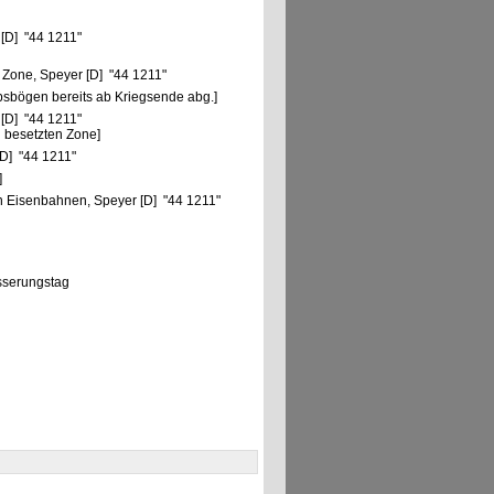
"
 [D] "44 1211"
 Zone, Speyer [D] "44 1211"
bsbögen bereits ab Kriegsende abg.]
 [D] "44 1211"
 besetzten Zone]
D] "44 1211"
]
 Eisenbahnen, Speyer [D] "44 1211"
sserungstag