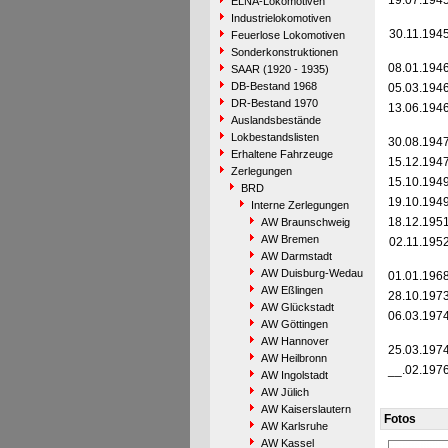
19.07.194
ELNA-Lokomotiven
Industrielokomotiven
30.11.194
Feuerlose Lokomotiven
Sonderkonstruktionen
08.01.194
SAAR (1920 - 1935)
DB-Bestand 1968
05.03.194
DR-Bestand 1970
13.06.194
Auslandsbestände
Lokbestandslisten
30.08.194
Erhaltene Fahrzeuge
15.12.194
Zerlegungen
15.10.194
BRD
19.10.194
Interne Zerlegungen
18.12.195
AW Braunschweig
AW Bremen
02.11.195
AW Darmstadt
AW Duisburg-Wedau
01.01.196
AW Eßlingen
28.10.197
AW Glückstadt
06.03.197
AW Göttingen
AW Hannover
25.03.197
AW Heilbronn
__.02.197
AW Ingolstadt
AW Jülich
AW Kaiserslautern
Fotos
AW Karlsruhe
AW Kassel