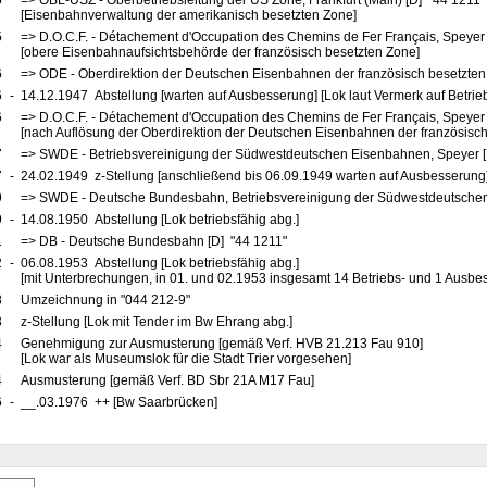
5
=> OBL-USZ - Oberbetriebsleitung der US Zone, Frankfurt (Main) [D] "44 1211
[Eisenbahnverwaltung der amerikanisch besetzten Zone]
5
=> D.O.C.F. - Détachement d'Occupation des Chemins de Fer Français, Speyer
[obere Eisenbahnaufsichtsbehörde der französisch besetzten Zone]
6
=> ODE - Oberdirektion der Deutschen Eisenbahnen der französisch besetzten
6
-
14.12.1947 Abstellung [warten auf Ausbesserung] [Lok laut Vermerk auf Betrie
6
=> D.O.C.F. - Détachement d'Occupation des Chemins de Fer Français, Speyer
[nach Auflösung der Oberdirektion der Deutschen Eisenbahnen der französisch
7
=> SWDE - Betriebsvereinigung der Südwestdeutschen Eisenbahnen, Speyer [
7
-
24.02.1949 z-Stellung [anschließend bis 06.09.1949 warten auf Ausbesserung
9
=> SWDE - Deutsche Bundesbahn, Betriebsvereinigung der Südwestdeutschen
9
-
14.08.1950 Abstellung [Lok betriebsfähig abg.]
1
=> DB - Deutsche Bundesbahn [D] "44 1211"
2
-
06.08.1953 Abstellung [Lok betriebsfähig abg.]
[mit Unterbrechungen, in 01. und 02.1953 insgesamt 14 Betriebs- und 1 Ausbe
8
Umzeichnung in "044 212-9"
3
z-Stellung [Lok mit Tender im Bw Ehrang abg.]
4
Genehmigung zur Ausmusterung [gemäß Verf. HVB 21.213 Fau 910]
[Lok war als Museumslok für die Stadt Trier vorgesehen]
4
Ausmusterung [gemäß Verf. BD Sbr 21A M17 Fau]
6
-
__.03.1976 ++ [Bw Saarbrücken]