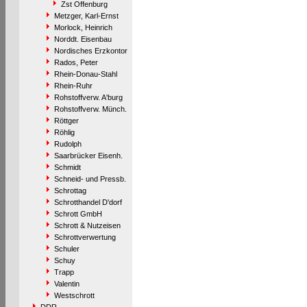
Zst Offenburg
Metzger, Karl-Ernst
Morlock, Heinrich
Norddt. Eisenbau
Nordisches Erzkontor
Rados, Peter
Rhein-Donau-Stahl
Rhein-Ruhr
Rohstoffverw. A'burg
Rohstoffverw. Münch.
Röttger
Röhlig
Rudolph
Saarbrücker Eisenh.
Schmidt
Schneid- und Pressb.
Schrottag
Schrotthandel D'dorf
Schrott GmbH
Schrott & Nutzeisen
Schrottverwertung
Schuler
Schuy
Trapp
Valentin
Westschrott