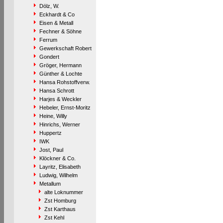
Dölz, W.
Eckhardt & Co
Eisen & Metall
Fechner & Söhne
Ferrum
Gewerkschaft Robert
Gondert
Gröger, Hermann
Günther & Lochte
Hansa Rohstoffverw.
Hansa Schrott
Harjes & Weckler
Hebeler, Ernst-Moritz
Heine, Willy
Hinrichs, Werner
Huppertz
IWK
Jost, Paul
Klöckner & Co.
Layritz, Elisabeth
Ludwig, Wilhelm
Metallum
alte Loknummer
Zst Homburg
Zst Karthaus
Zst Kehl