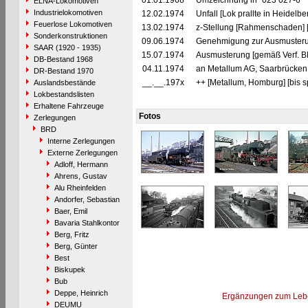
01.01.1968
Umzeichnung in "023 027-6"
ELNA-Lokomotiven
Industrielokomotiven
12.02.1974
Unfall [Lok prallte in Heidel
Feuerlose Lokomotiven
13.02.1974
z-Stellung [Rahmenschaden] [
Sonderkonstruktionen
09.06.1974
Genehmigung zur Ausmusterun
SAAR (1920 - 1935)
15.07.1974
Ausmusterung [gemäß Verf. B
DB-Bestand 1968
04.11.1974
an Metallum AG, Saarbrücken 
DR-Bestand 1970
__.__.197x
++ [Metallum, Homburg] [bis 
Auslandsbestände
Lokbestandslisten
Erhaltene Fahrzeuge
Fotos
Zerlegungen
BRD
Interne Zerlegungen
Externe Zerlegungen
Adloff, Hermann
Ahrens, Gustav
Alu Rheinfelden
Andorfer, Sebastian
Baer, Emil
Bavaria Stahlkontor
Berg, Fritz
Berg, Günter
Best
Biskupek
Bub
Deppe, Heinrich
Ergänzungen zum Leb
DEUMU