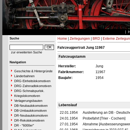
Suche
Home
|
Zerlegungen
|
BRD
|
Externe Zerlegu
Fahrzeugportrait Jung 11967
zur erweiterten Suche
Fahrzeugstamm
Navigation
Hersteller:
Jung
Geschichte & Hintergründe
Fabriknummer:
11967
Länderbahnen
Baujahr:
1954
DRG-Einheitslokomotiven
DRG-Zahnradlokomotiven
DRG-Schmalspurlok.
Kriegslokomotiven
Verlagerungsbauten
Lebenslauf
DB-Neubaulokomotiven
DB-Umbaulokomotiven
22.01.1954
Auslieferung an DB - Deutsc
DR-Neubaulokomotiven
24.01.1954
Probefahrt [Trier - Cochem]
DR-Rekolokomotiven
27.01.1954
Abnahme [Ausbesserungswerk
DR - "6000er"