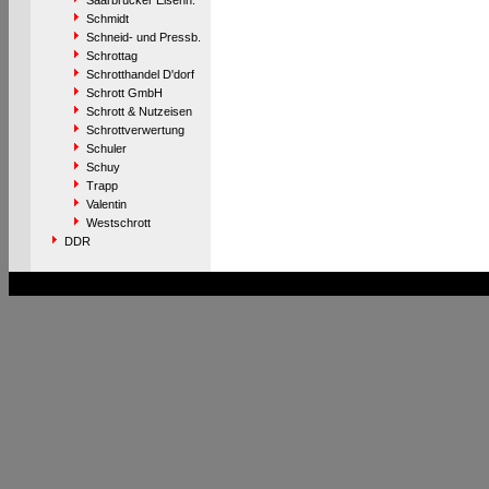
Saarbrücker Eisenh.
Schmidt
Schneid- und Pressb.
Schrottag
Schrotthandel D'dorf
Schrott GmbH
Schrott & Nutzeisen
Schrottverwertung
Schuler
Schuy
Trapp
Valentin
Westschrott
DDR