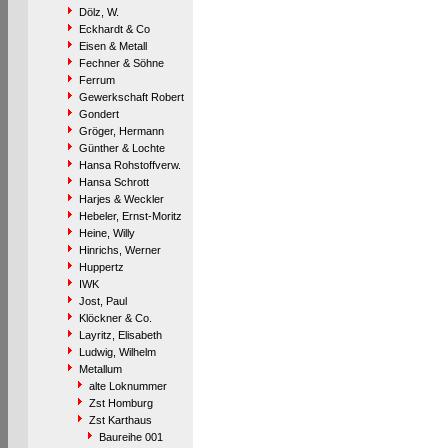
Dölz, W.
Eckhardt & Co
Eisen & Metall
Fechner & Söhne
Ferrum
Gewerkschaft Robert
Gondert
Gröger, Hermann
Günther & Lochte
Hansa Rohstoffverw.
Hansa Schrott
Harjes & Weckler
Hebeler, Ernst-Moritz
Heine, Willy
Hinrichs, Werner
Huppertz
IWK
Jost, Paul
Klöckner & Co.
Layritz, Elisabeth
Ludwig, Wilhelm
Metallum
alte Loknummer
Zst Homburg
Zst Karthaus
Baureihe 001