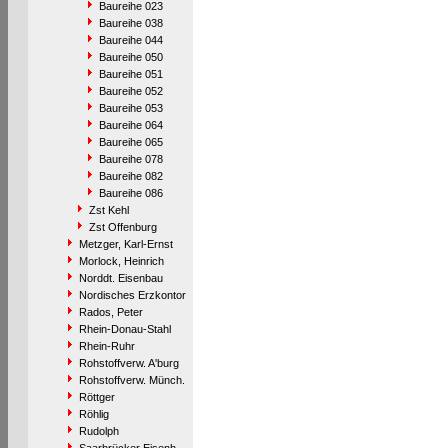
Baureihe 023
Baureihe 038
Baureihe 044
Baureihe 050
Baureihe 051
Baureihe 052
Baureihe 053
Baureihe 064
Baureihe 065
Baureihe 078
Baureihe 082
Baureihe 086
Zst Kehl
Zst Offenburg
Metzger, Karl-Ernst
Morlock, Heinrich
Norddt. Eisenbau
Nordisches Erzkontor
Rados, Peter
Rhein-Donau-Stahl
Rhein-Ruhr
Rohstoffverw. A'burg
Rohstoffverw. Münch.
Röttger
Röhlig
Rudolph