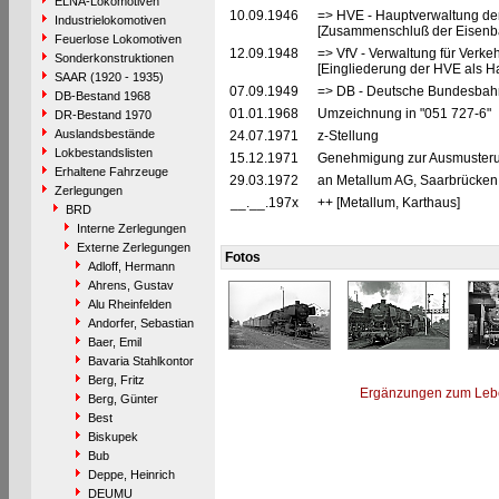
ELNA-Lokomotiven
10.09.1946
=> HVE - Hauptverwaltung de
Industrielokomotiven
[Zusammenschluß der Eisenba
Feuerlose Lokomotiven
12.09.1948
=> VfV - Verwaltung für Verke
Sonderkonstruktionen
[Eingliederung der HVE als Ha
SAAR (1920 - 1935)
07.09.1949
=> DB - Deutsche Bundesbah
DB-Bestand 1968
01.01.1968
Umzeichnung in "051 727-6"
DR-Bestand 1970
Auslandsbestände
24.07.1971
z-Stellung
Lokbestandslisten
15.12.1971
Genehmigung zur Ausmusterun
Erhaltene Fahrzeuge
29.03.1972
an Metallum AG, Saarbrücken 
Zerlegungen
__.__.197x
++ [Metallum, Karthaus]
BRD
Interne Zerlegungen
Externe Zerlegungen
Fotos
Adloff, Hermann
Ahrens, Gustav
Alu Rheinfelden
Andorfer, Sebastian
Baer, Emil
Bavaria Stahlkontor
Berg, Fritz
Ergänzungen zum Leb
Berg, Günter
Best
Biskupek
Bub
Deppe, Heinrich
DEUMU