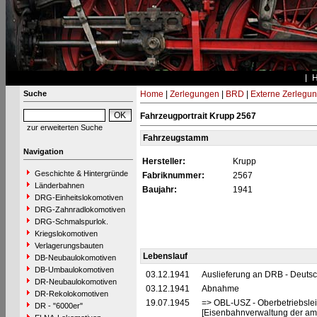
Suche
Home
|
Zerlegungen
|
BRD
|
Externe Zerlegu
Fahrzeugportrait Krupp 2567
zur erweiterten Suche
Fahrzeugstamm
Navigation
Hersteller:
Krupp
Geschichte & Hintergründe
Fabriknummer:
2567
Länderbahnen
Baujahr:
1941
DRG-Einheitslokomotiven
DRG-Zahnradlokomotiven
DRG-Schmalspurlok.
Kriegslokomotiven
Verlagerungsbauten
Lebenslauf
DB-Neubaulokomotiven
DB-Umbaulokomotiven
03.12.1941
Auslieferung an DRB - Deuts
DR-Neubaulokomotiven
03.12.1941
Abnahme
DR-Rekolokomotiven
19.07.1945
=> OBL-USZ - Oberbetriebslei
DR - "6000er"
[Eisenbahnverwaltung der ame