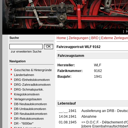
Suche
Home
|
Zerlegungen
|
BRD
|
Externe Zerlegu
Fahrzeugportrait WLF 9162
zur erweiterten Suche
Fahrzeugstamm
Navigation
Hersteller:
WLF
Geschichte & Hintergründe
Fabriknummer:
9162
Länderbahnen
Baujahr:
1941
DRG-Einheitslokomotiven
DRG-Zahnradlokomotiven
DRG-Schmalspurlok.
Kriegslokomotiven
Verlagerungsbauten
Lebenslauf
DB-Neubaulokomotiven
DB-Umbaulokomotiven
__.__.1941
Auslieferung an DRB - Deuts
DR-Neubaulokomotiven
14.04.1941
Abnahme
DR-Rekolokomotiven
01.08.1945
=> D.O.C.F. - Détachement d'
DR - "6000er"
[obere Eisenbahnaufsichtsbeh