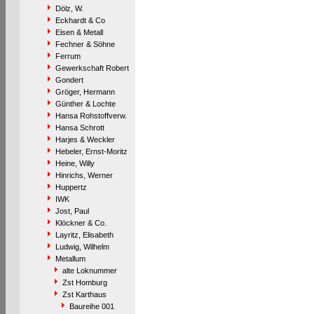
Dölz, W.
Eckhardt & Co
Eisen & Metall
Fechner & Söhne
Ferrum
Gewerkschaft Robert
Gondert
Gröger, Hermann
Günther & Lochte
Hansa Rohstoffverw.
Hansa Schrott
Harjes & Weckler
Hebeler, Ernst-Moritz
Heine, Willy
Hinrichs, Werner
Huppertz
IWK
Jost, Paul
Klöckner & Co.
Layritz, Elisabeth
Ludwig, Wilhelm
Metallum
alte Loknummer
Zst Homburg
Zst Karthaus
Baureihe 001