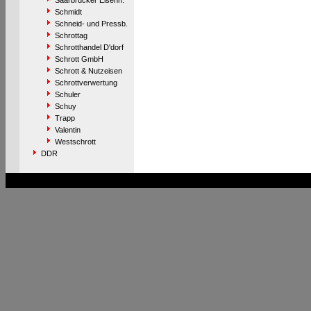
Saarbrücker Eisenh.
Schmidt
Schneid- und Pressb.
Schrottag
Schrotthandel D'dorf
Schrott GmbH
Schrott & Nutzeisen
Schrottverwertung
Schuler
Schuy
Trapp
Valentin
Westschrott
DDR