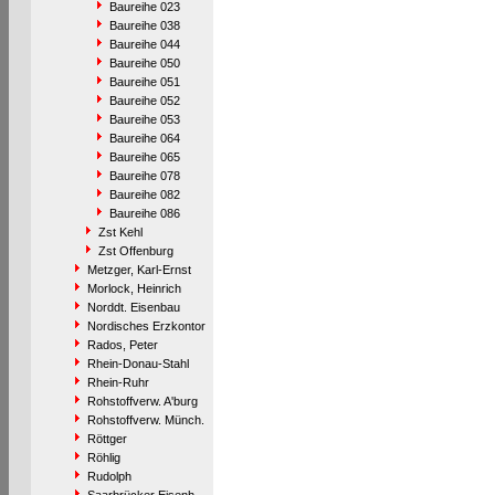
Baureihe 023
Baureihe 038
Baureihe 044
Baureihe 050
Baureihe 051
Baureihe 052
Baureihe 053
Baureihe 064
Baureihe 065
Baureihe 078
Baureihe 082
Baureihe 086
Zst Kehl
Zst Offenburg
Metzger, Karl-Ernst
Morlock, Heinrich
Norddt. Eisenbau
Nordisches Erzkontor
Rados, Peter
Rhein-Donau-Stahl
Rhein-Ruhr
Rohstoffverw. A'burg
Rohstoffverw. Münch.
Röttger
Röhlig
Rudolph