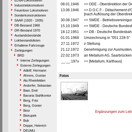
ELNA-Lokomotiven
08.01.1946
=> ODE - Oberdirektion der D
Industrielokomotiven
13.06.1946
=> D.O.C.F. - Détachement d'
Feuerlose Lokomotiven
[nach Auflösung der Oberdire
Sonderkonstruktionen
30.08.1947
=> SWDE - Betriebsvereinigu
SAAR (1920 - 1935)
DB-Bestand 1968
15.10.1949
=> SWDE - Deutsche Bundesba
DR-Bestand 1970
18.12.1951
=> DB - Deutsche Bundesbah
Auslandsbestände
01.01.1968
Umzeichnung in "051 228-5"
Lokbestandslisten
27.11.1972
z-Stellung
Erhaltene Fahrzeuge
21.12.1972
Genehmigung zur Ausmusterun
Zerlegungen
22.02.1973
an Metallum AG, Saarbrücken 
BRD
Interne Zerlegungen
__.__.197x
++ [Metallum, Karthaus]
Externe Zerlegungen
Adloff, Hermann
Ahrens, Gustav
Fotos
Alu Rheinfelden
Andorfer, Sebastian
Baer, Emil
Bavaria Stahlkontor
Berg, Fritz
Berg, Günter
Best
Ergänzungen zum Leb
Biskupek
Bub
Deppe, Heinrich
DEUMU