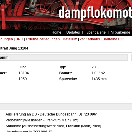
Home
Updates
Typengalerie
Mitwirkende
egungen
|
BRD
|
Externe Zerlegungen
|
Metallum
|
Zst Karthaus
|
Baureihe 023
trait Jung 13104
tamm
Jung
Typ:
23
mer:
13104
Bauart:
1'C1'-h2
1959
Spurweite:
1435 mm
9
Auslieferung an DB - Deutsche Bundesbahn [D] "23 096"
9
Probefahrt [Wiesbaden - Frankfurt (Main) Hbf}
9
Abnahme [Ausbesserungswerk Nied, Frankfurt (Main)-Nied]