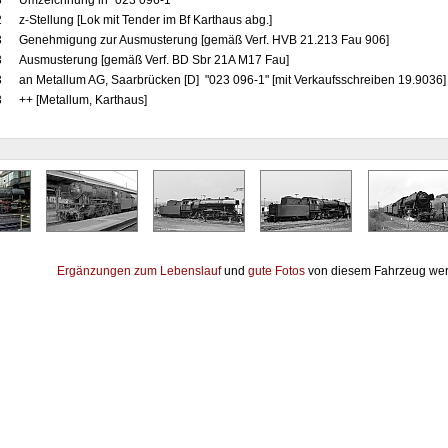
8
Umzeichnung in "023 096-1"
2
z-Stellung [Lok mit Tender im Bf Karthaus abg.]
3
Genehmigung zur Ausmusterung [gemäß Verf. HVB 21.213 Fau 906]
3
Ausmusterung [gemäß Verf. BD Sbr 21A M17 Fau]
3
an Metallum AG, Saarbrücken [D] "023 096-1" [mit Verkaufsschreiben 19.9036]
3
++ [Metallum, Karthaus]
Ergänzungen zum Lebenslauf
und
gute Fotos
von diesem Fahrzeug wer