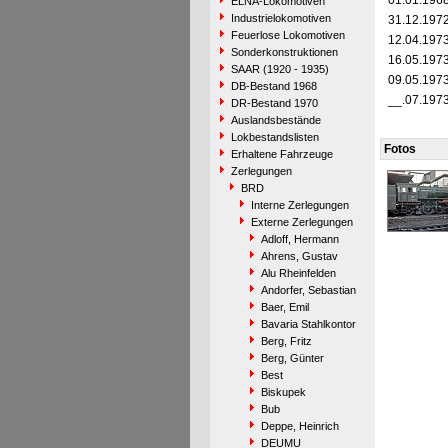
01.01.196
ELNA-Lokomotiven
Industrielokomotiven
31.12.197
Feuerlose Lokomotiven
12.04.197
Sonderkonstruktionen
16.05.197
SAAR (1920 - 1935)
09.05.197
DB-Bestand 1968
__.07.197
DR-Bestand 1970
Auslandsbestände
Lokbestandslisten
Fotos
Erhaltene Fahrzeuge
Zerlegungen
BRD
Interne Zerlegungen
Externe Zerlegungen
Adloff, Hermann
Ahrens, Gustav
Alu Rheinfelden
Andorfer, Sebastian
Baer, Emil
Bavaria Stahlkontor
Berg, Fritz
Berg, Günter
Best
Biskupek
Bub
Deppe, Heinrich
DEUMU