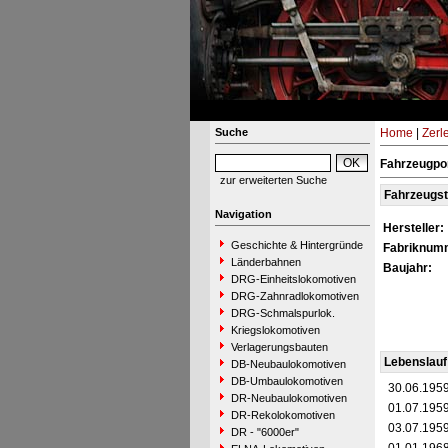
Suche
Home
|
Zerl
Fahrzeugpor
zur erweiterten Suche
Fahrzeugs
Navigation
Hersteller:
Geschichte & Hintergründe
Fabriknum
Länderbahnen
Baujahr:
DRG-Einheitslokomotiven
DRG-Zahnradlokomotiven
DRG-Schmalspurlok.
Kriegslokomotiven
Verlagerungsbauten
Lebenslauf
DB-Neubaulokomotiven
DB-Umbaulokomotiven
30.06.195
DR-Neubaulokomotiven
01.07.195
DR-Rekolokomotiven
03.07.195
DR - "6000er"