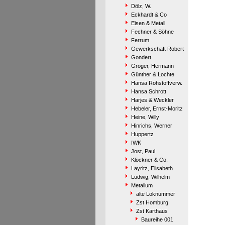
Dölz, W.
Eckhardt & Co
Eisen & Metall
Fechner & Söhne
Ferrum
Gewerkschaft Robert
Gondert
Gröger, Hermann
Günther & Lochte
Hansa Rohstoffverw.
Hansa Schrott
Harjes & Weckler
Hebeler, Ernst-Moritz
Heine, Willy
Hinrichs, Werner
Huppertz
IWK
Jost, Paul
Klöckner & Co.
Layritz, Elisabeth
Ludwig, Wilhelm
Metallum
alte Loknummer
Zst Homburg
Zst Karthaus
Baureihe 001