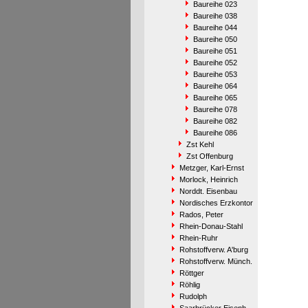
Baureihe 023
Baureihe 038
Baureihe 044
Baureihe 050
Baureihe 051
Baureihe 052
Baureihe 053
Baureihe 064
Baureihe 065
Baureihe 078
Baureihe 082
Baureihe 086
Zst Kehl
Zst Offenburg
Metzger, Karl-Ernst
Morlock, Heinrich
Norddt. Eisenbau
Nordisches Erzkontor
Rados, Peter
Rhein-Donau-Stahl
Rhein-Ruhr
Rohstoffverw. A'burg
Rohstoffverw. Münch.
Röttger
Röhlig
Rudolph