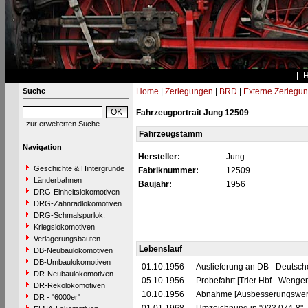
Suche
Home
|
Zerlegungen
|
BRD
|
Externe Zerlegu
Fahrzeugportrait Jung 12509
zur erweiterten Suche
Fahrzeugstamm
Navigation
Hersteller:
Jung
Geschichte & Hintergründe
Fabriknummer:
12509
Länderbahnen
Baujahr:
1956
DRG-Einheitslokomotiven
DRG-Zahnradlokomotiven
DRG-Schmalspurlok.
Kriegslokomotiven
Verlagerungsbauten
Lebenslauf
DB-Neubaulokomotiven
DB-Umbaulokomotiven
01.10.1956
Auslieferung an DB - Deutsc
DR-Neubaulokomotiven
05.10.1956
Probefahrt [Trier Hbf - Wenger
DR-Rekolokomotiven
10.10.1956
Abnahme [Ausbesserungswerk
DR - "6000er"