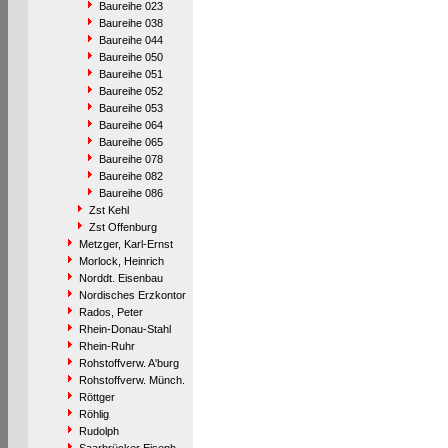
Baureihe 023
Baureihe 038
Baureihe 044
Baureihe 050
Baureihe 051
Baureihe 052
Baureihe 053
Baureihe 064
Baureihe 065
Baureihe 078
Baureihe 082
Baureihe 086
Zst Kehl
Zst Offenburg
Metzger, Karl-Ernst
Morlock, Heinrich
Norddt. Eisenbau
Nordisches Erzkontor
Rados, Peter
Rhein-Donau-Stahl
Rhein-Ruhr
Rohstoffverw. A'burg
Rohstoffverw. Münch.
Röttger
Röhlig
Rudolph