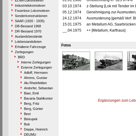
01.01.1968
Umzeichnung in "023 074-8"
ELNA-Lokomotiven
Industrielokomotiven
03.10.1974
z-Stellung [Lok mit Tender im 
Feuerlose Lokomotiven
05.12.1974
Genehmigung zur Ausmusteru
Sonderkonstruktionen
24.12.1974
Ausmusterung [gemäß Verf. B
SAAR (1920 - 1935)
15.01.1975
an Metallum AG, Saarbrücken 
DB-Bestand 1968
__.04.1975
++ [Metallum, Karthaus]
DR-Bestand 1970
Auslandsbestände
Lokbestandslisten
Fotos
Erhaltene Fahrzeuge
Zerlegungen
BRD
Interne Zerlegungen
Externe Zerlegungen
Adloff, Hermann
Ahrens, Gustav
Alu Rheinfelden
Andorfer, Sebastian
Baer, Emil
Bavaria Stahlkontor
Ergänzungen zum Leb
Berg, Fritz
Berg, Günter
Best
Biskupek
Bub
Deppe, Heinrich
DEUMU