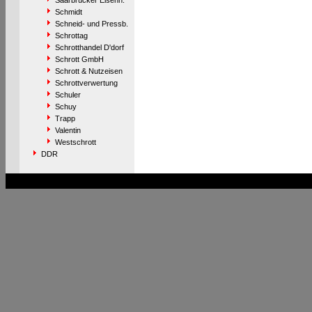
Saarbrücker Eisenh.
Schmidt
Schneid- und Pressb.
Schrottag
Schrotthandel D'dorf
Schrott GmbH
Schrott & Nutzeisen
Schrottverwertung
Schuler
Schuy
Trapp
Valentin
Westschrott
DDR