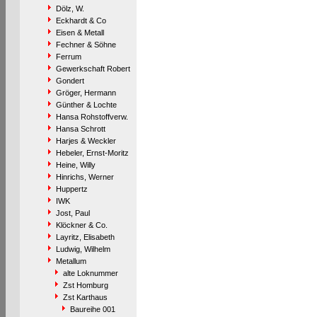
Dölz, W.
Eckhardt & Co
Eisen & Metall
Fechner & Söhne
Ferrum
Gewerkschaft Robert
Gondert
Gröger, Hermann
Günther & Lochte
Hansa Rohstoffverw.
Hansa Schrott
Harjes & Weckler
Hebeler, Ernst-Moritz
Heine, Willy
Hinrichs, Werner
Huppertz
IWK
Jost, Paul
Klöckner & Co.
Layritz, Elisabeth
Ludwig, Wilhelm
Metallum
alte Loknummer
Zst Homburg
Zst Karthaus
Baureihe 001