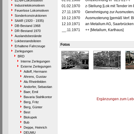
01.01.1968
Umzeichnung in "023 017-7"
ELNA-Lokomotiven
Industrielokomotiven
01.02.1970
z-Stellung [Lok mit Tender im
Feuerlose Lokomotiven
27.11.1970
Genehmigung zur Ausmusteru
Sonderkonstruktionen
10.12.1970
Ausmusterung [gemäß Verf. B
SAAR (1920 - 1935)
12.10.1971
an Metallum AG, Saarbrücken 
DB-Bestand 1968
__.11.1971
++ [Metallum, Karthaus]
DR-Bestand 1970
Auslandsbestände
Lokbestandslisten
Fotos
Erhaltene Fahrzeuge
Zerlegungen
BRD
Interne Zerlegungen
Externe Zerlegungen
Adloff, Hermann
Ahrens, Gustav
Alu Rheinfelden
Andorfer, Sebastian
Baer, Emil
Bavaria Stahlkontor
Ergänzungen zum Leb
Berg, Fritz
Berg, Günter
Best
Biskupek
Bub
Deppe, Heinrich
DEUMU