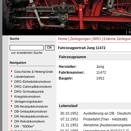
Suche
Home
|
Zerlegungen
|
BRD
|
Externe Zerlegu
Fahrzeugportrait Jung 11472
zur erweiterten Suche
Fahrzeugstamm
Navigation
Hersteller:
Jung
Geschichte & Hintergründe
Fabriknummer:
11472
Länderbahnen
Baujahr:
1952
DRG-Einheitslokomotiven
DRG-Zahnradlokomotiven
DRG-Schmalspurlok.
Kriegslokomotiven
Verlagerungsbauten
Lebenslauf
DB-Neubaulokomotiven
DB-Umbaulokomotiven
30.10.1952
Auslieferung an DB - Deutsc
DR-Neubaulokomotiven
07.11.1952
Probefahrt [Trier - Hetztrath]
DR-Rekolokomotiven
11.11.1952
Abnahme [Ausbesserungswerk
DR - "6000er"