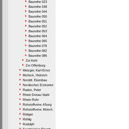
Baureihe 023
Baureihe 038
Baureihe 044
Baureihe 050
Baureihe 051
Baureihe 052
Baureihe 053
Baureihe 064
Baureihe 065
Baureihe 078
Baureihe 082
Baureihe 086
Zst Kehl
Zst Offenburg
Metzger, Karl-Ernst
Morlock, Heinrich
Norddt. Eisenbau
Nordisches Erzkontor
Rados, Peter
Rhein-Donau-Stahl
Rhein-Ruhr
Rohstoffverw. A'burg
Rohstoffverw. Münch.
Röttger
Röhlig
Rudolph