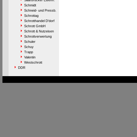
Saarbrücker Eisenh.
Schmidt
Schneid- und Pressb.
Schrottag
Schrotthandel D'dorf
Schrott GmbH
Schrott & Nutzeisen
Schrottverwertung
Schuler
Schuy
Trapp
Valentin
Westschrott
DDR