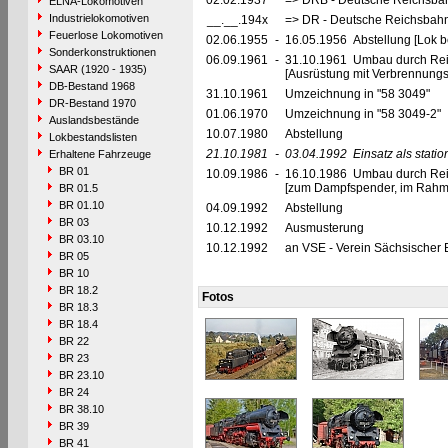
02.02.1937
=> DRB - Deutsche Reichsbah
ELNA-Lokomotiven
Industrielokomotiven
__.__.194x
=> DR - Deutsche Reichsbahn
Feuerlose Lokomotiven
02.06.1955
-
16.05.1956 Abstellung [Lok be
Sonderkonstruktionen
06.09.1961
-
31.10.1961 Umbau durch Rei
SAAR (1920 - 1935)
[Ausrüstung mit Verbrennung
DB-Bestand 1968
31.10.1961
Umzeichnung in "58 3049"
DR-Bestand 1970
01.06.1970
Umzeichnung in "58 3049-2"
Auslandsbestände
10.07.1980
Abstellung
Lokbestandslisten
21.10.1981
-
03.04.1992
Einsatz als stat
Erhaltene Fahrzeuge
BR 01
10.09.1986
-
16.10.1986 Umbau durch Re
[zum Dampfspender, im Rahme
BR 01.5
BR 01.10
04.09.1992
Abstellung
BR 03
10.12.1992
Ausmusterung
BR 03.10
10.12.1992
an VSE - Verein Sächsischer 
BR 05
BR 10
BR 18.2
Fotos
BR 18.3
BR 18.4
BR 22
BR 23
BR 23.10
BR 24
BR 38.10
BR 39
BR 41