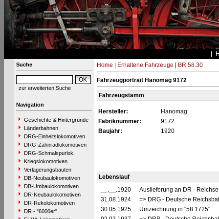
Suche
Home
|
Erhaltene Fahrzeuge
|
BR 58.30
Fahrzeugportrait Hanomag 9172
zur erweiterten Suche
Fahrzeugstamm
Navigation
Hersteller:
Hanomag
Geschichte & Hintergründe
Fabriknummer:
9172
Länderbahnen
Baujahr:
1920
DRG-Einheitslokomotiven
DRG-Zahnradlokomotiven
DRG-Schmalspurlok.
Kriegslokomotiven
Verlagerungsbauten
Lebenslauf
DB-Neubaulokomotiven
DB-Umbaulokomotiven
__.__.1920
Auslieferung an DR - Reichs
DR-Neubaulokomotiven
31.08.1924
=> DRG - Deutsche Reichsbah
DR-Rekolokomotiven
30.05.1925
Umzeichnung in "58 1725"
DR - "6000er"