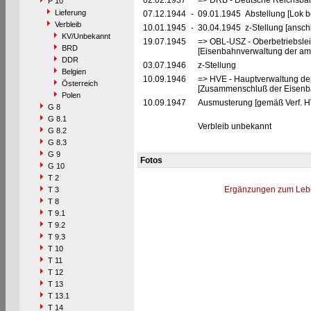
02.02.1937
=> DRB - Deutsche Reichsbah
P 10
Lieferung
07.12.1944
-
09.01.1945 Abstellung [Lok be
Verbleib
10.01.1945
-
30.04.1945 z-Stellung [ansch
KV/Unbekannt
19.07.1945
=> OBL-USZ - Oberbetriebslei
BRD
[Eisenbahnverwaltung der ame
DDR
03.07.1946
z-Stellung
Belgien
10.09.1946
=> HVE - Hauptverwaltung de
Österreich
[Zusammenschluß der Eisenba
Polen
10.09.1947
Ausmusterung [gemäß Verf. H
G 8
G 8.1
Verbleib unbekannt
G 8.2
G 8.3
G 9
Fotos
G 10
T 2
Ergänzungen zum Leb
T 3
T 8
T 9.1
T 9.2
T 9.3
T 10
T 11
T 12
T 13
T 13.1
T 14