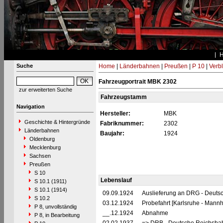
Suche
Home
|
Länderbahnen
|
Preußen
|
P 10
|
Verbl
Fahrzeugportrait MBK 2302
zur erweiterten Suche
Fahrzeugstamm
Navigation
Hersteller:
MBK
Geschichte & Hintergründe
Fabriknummer:
2302
Länderbahnen
Baujahr:
1924
Oldenburg
Mecklenburg
Sachsen
Preußen
S 10
Lebenslauf
S 10.1 (1911)
S 10.1 (1914)
09.09.1924
Auslieferung an DRG - Deutsc
S 10.2
03.12.1924
Probefahrt [Karlsruhe - Mannh
P 8, unvollständig
__.12.1924
Abnahme
P 8, in Bearbeitung