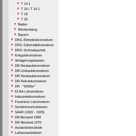
T 14.1
T 16 / T 16.1
T 18
T 20
Baden
Württemberg
Bayern
DRG-Einheitslokomotiven
DRG-Zahnradlokomotiven
DRG-Schmalspurlok.
Kriegslokomotiven
Verlagerungsbauten
DB-Neubaulokomotiven
DB-Umbaulokomotiven
DR-Neubaulokomotiven
DR-Rekolokomotiven
DR - "6000er"
ELNA-Lokomotiven
Industrielokomotiven
Feuerlose Lokomotiven
Sonderkonstruktionen
SAAR (1920 - 1935)
DB-Bestand 1968
DR-Bestand 1970
Auslandsbestände
Lokbestandslisten