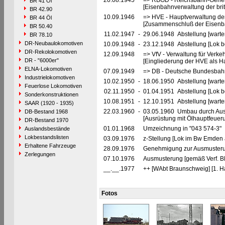
20.08.1945
=> RBGD - Reichsbahn-General
BR 41 Öl
[Eisenbahnverwaltung der brit
BR 42.90
10.09.1946
=> HVE - Hauptverwaltung de
BR 44 Öl
[Zusammenschluß der Eisenba
BR 50.40
11.02.1947
-
29.06.1948 Abstellung [warte
BR 78.10
DR-Neubaulokomotiven
10.09.1948
-
23.12.1948 Abstellung [Lok be
DR-Rekolokomotiven
12.09.1948
=> VfV - Verwaltung für Verke
DR - "6000er"
[Eingliederung der HVE als Ha
ELNA-Lokomotiven
07.09.1949
=> DB - Deutsche Bundesbah
Industrielokomotiven
10.02.1950
-
18.06.1950 Abstellung [warte
Feuerlose Lokomotiven
02.11.1950
-
01.04.1951 Abstellung [Lok be
Sonderkonstruktionen
10.08.1951
-
12.10.1951 Abstellung [warte
SAAR (1920 - 1935)
22.03.1960
-
03.05.1960 Umbau durch Au
DB-Bestand 1968
[Ausrüstung mit Ölhauptfeuer
DR-Bestand 1970
01.01.1968
Umzeichnung in "043 574-3"
Auslandsbestände
Lokbestandslisten
03.09.1976
z-Stellung [Lok im Bw Emden 
Erhaltene Fahrzeuge
28.09.1976
Genehmigung zur Ausmusterun
Zerlegungen
07.10.1976
Ausmusterung [gemäß Verf. 
__.__.1977
++ [WAbt Braunschweig] [1. Ha
Fotos