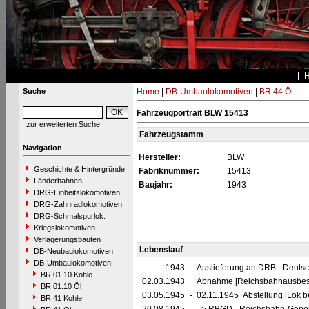
Suche
Home
|
DB-Umbaulokomotiven
|
BR 44 Öl
Fahrzeugportrait BLW 15413
zur erweiterten Suche
Fahrzeugstamm
Navigation
Hersteller:
BLW
Geschichte & Hintergründe
Fabriknummer:
15413
Länderbahnen
Baujahr:
1943
DRG-Einheitslokomotiven
DRG-Zahnradlokomotiven
DRG-Schmalspurlok.
Kriegslokomotiven
Verlagerungsbauten
Lebenslauf
DB-Neubaulokomotiven
DB-Umbaulokomotiven
__.__.1943
Auslieferung an DRB - Deuts
BR 01.10 Kohle
02.03.1943
Abnahme [Reichsbahnausbes
BR 01.10 Öl
03.05.1945
-
02.11.1945 Abstellung [Lok be
BR 41 Kohle