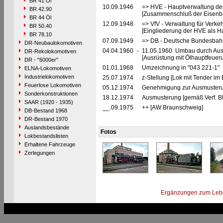
BR 41 Öl
10.09.1946
=> HVE - Hauptverwaltung de
BR 42.90
[Zusammenschluß der Eisenba
BR 44 Öl
12.09.1948
=> VfV - Verwaltung für Verke
BR 50.40
[Eingliederung der HVE als Ha
BR 78.10
07.09.1949
=> DB - Deutsche Bundesbah
DR-Neubaulokomotiven
04.04.1960
-
11.05.1960 Umbau durch Au
DR-Rekolokomotiven
[Ausrüstung mit Ölhauptfeuer
DR - "6000er"
01.01.1968
Umzeichnung in "043 221-1"
ELNA-Lokomotiven
Industrielokomotiven
25.07.1974
z-Stellung [Lok mit Tender i
Feuerlose Lokomotiven
05.12.1974
Genehmigung zur Ausmusteru
Sonderkonstruktionen
18.12.1974
Ausmusterung [gemäß Verf. 
SAAR (1920 - 1935)
__.09.1975
++ [AW Braunschweig]
DB-Bestand 1968
DR-Bestand 1970
Auslandsbestände
Fotos
Lokbestandslisten
Erhaltene Fahrzeuge
Zerlegungen
Ergänzungen zum Leb