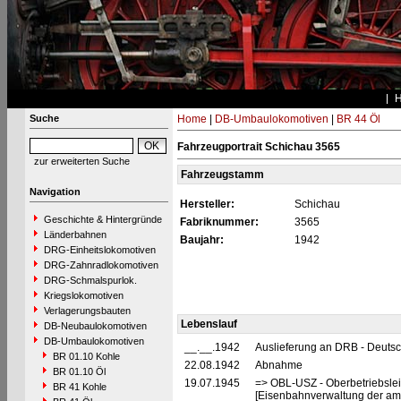
Suche
Home
|
DB-Umbaulokomotiven
|
BR 44 Öl
Fahrzeugportrait Schichau 3565
zur erweiterten Suche
Fahrzeugstamm
Navigation
Hersteller:
Schichau
Geschichte & Hintergründe
Fabriknummer:
3565
Länderbahnen
Baujahr:
1942
DRG-Einheitslokomotiven
DRG-Zahnradlokomotiven
DRG-Schmalspurlok.
Kriegslokomotiven
Verlagerungsbauten
Lebenslauf
DB-Neubaulokomotiven
DB-Umbaulokomotiven
__.__.1942
Auslieferung an DRB - Deuts
BR 01.10 Kohle
22.08.1942
Abnahme
BR 01.10 Öl
19.07.1945
=> OBL-USZ - Oberbetriebslei
BR 41 Kohle
[Eisenbahnverwaltung der ame