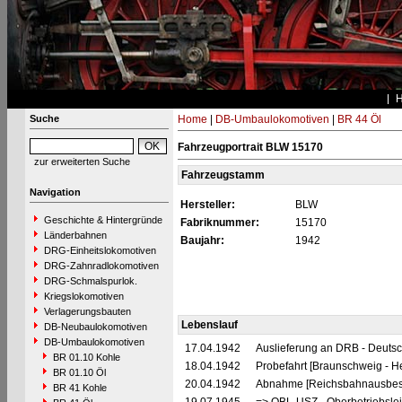
Suche
Home
|
DB-Umbaulokomotiven
|
BR 44 Öl
Fahrzeugportrait BLW 15170
zur erweiterten Suche
Fahrzeugstamm
Navigation
Hersteller:
BLW
Geschichte & Hintergründe
Fabriknummer:
15170
Länderbahnen
Baujahr:
1942
DRG-Einheitslokomotiven
DRG-Zahnradlokomotiven
DRG-Schmalspurlok.
Kriegslokomotiven
Verlagerungsbauten
Lebenslauf
DB-Neubaulokomotiven
DB-Umbaulokomotiven
17.04.1942
Auslieferung an DRB - Deuts
BR 01.10 Kohle
18.04.1942
Probefahrt [Braunschweig - H
BR 01.10 Öl
20.04.1942
Abnahme [Reichsbahnausbes
BR 41 Kohle