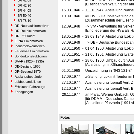
19.07.1945
=> OBL-USZ - Oberbetriebslei
BR 41 Öl
[Eisenbahnverwaltung der ame
BR 42.90
16.03.1946
-
11.10.1947 Abstellung [warte
BR 44 Öl
BR 50.40
10.09.1946
=> HVE - Hauptverwaltung de
[Zusammenschluß der Eisenba
BR 78.10
DR-Neubaulokomotiven
12.09.1948
=> VfV - Verwaltung für Verke
[Eingliederung der HVE als Ha
DR-Rekolokomotiven
DR - "6000er"
18.05.1949
-
28.09.1949 Abstellung [Lok be
ELNA-Lokomotiven
07.09.1949
=> DB - Deutsche Bundesbahn
Industrielokomotiven
28.01.1950
-
01.04.1950 Abstellung [Lok be
Feuerlose Lokomotiven
27.01.1951
-
21.05.1951 Abstellung [warte
Sonderkonstruktionen
27.04.1960
-
28.06.1960 Umbau durch Au
SAAR (1920 - 1935)
[Ausrüstung mit Ölhauptfeuer
DB-Bestand 1968
01.01.1968
Umzeichnung in "043 121-3"
DR-Bestand 1970
17.09.1977
z-Stellung [Lok mit Tender im
Auslandsbestände
Lokbestandslisten
27.10.1977
Ausmusterung [gemäß Verf. Z
Erhaltene Fahrzeuge
12.10.1977
Ausmusterung [gemäß Verf. B
Zerlegungen
28.11.1977
an Privat, Werner Girrbach, Ö
[für DDMM - Deutsches Dampf
[Abstellorte Pforzhein (1991 v
Fotos