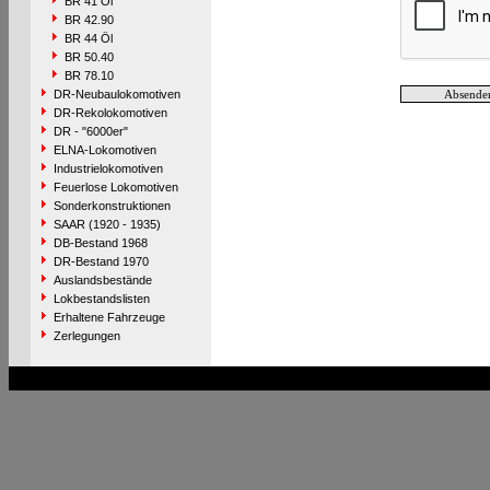
BR 41 Öl
BR 42.90
BR 44 Öl
BR 50.40
BR 78.10
DR-Neubaulokomotiven
DR-Rekolokomotiven
DR - "6000er"
ELNA-Lokomotiven
Industrielokomotiven
Feuerlose Lokomotiven
Sonderkonstruktionen
SAAR (1920 - 1935)
DB-Bestand 1968
DR-Bestand 1970
Auslandsbestände
Lokbestandslisten
Erhaltene Fahrzeuge
Zerlegungen