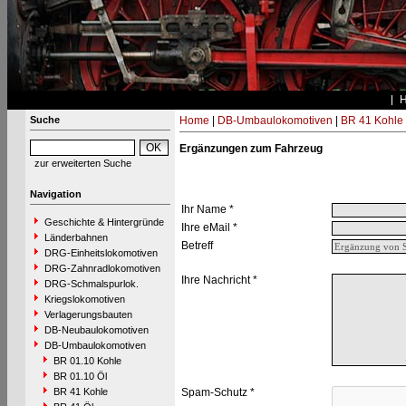
Suche
Home
|
DB-Umbaulokomotiven
|
BR 41 Kohle
Ergänzungen zum Fahrzeug
zur erweiterten Suche
Navigation
Ihr Name *
Geschichte & Hintergründe
Ihre eMail *
Länderbahnen
Betreff
DRG-Einheitslokomotiven
DRG-Zahnradlokomotiven
Ihre Nachricht *
DRG-Schmalspurlok.
Kriegslokomotiven
Verlagerungsbauten
DB-Neubaulokomotiven
DB-Umbaulokomotiven
BR 01.10 Kohle
BR 01.10 Öl
BR 41 Kohle
Spam-Schutz *