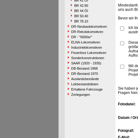
BR 41 Öl
Mindestanfo
BR 42.90
uns auch Bi
BR 44 Öl
BR 50.40
Bevor wir I
BR 78.10
DR-Neubaulokomotiven
Ich b
DR-Rekolokomotiven
ausdr
DR - "6000er"
ELNA-Lokomotiven
Diese
größe
Industrielokomotiven
Aufn
Feuerlose Lokomotiven
Aufli
Sonderkonstruktionen
SAAR (1920 - 1935)
Mit d
DB-Bestand 1968
Proje
DR-Bestand 1970
Proje
Auslandsbestände
Lokbestandslisten
Sie haben j
Erhaltene Fahrzeuge
Fragen hier
Zerlegungen
Fotodatei:
Datum / Ort
Fotograf:
E-Mail: