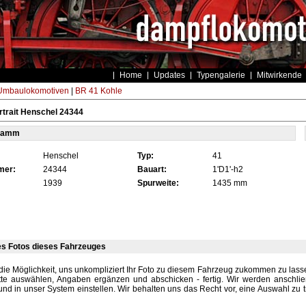
Home
Updates
Typengalerie
Mitwirkende
Umbaulokomotiven
|
BR 41 Kohle
trait Henschel 24344
tamm
Henschel
Typ:
41
mer:
24344
Bauart:
1'D1'-h2
1939
Spurweite:
1435 mm
es Fotos dieses Fahrzeuges
die Möglichkeit, uns unkompliziert Ihr Foto zu diesem Fahrzeug zukommen zu lassen
tte auswählen, Angaben ergänzen und abschicken - fertig. Wir werden anschli
und in unser System einstellen. Wir behalten uns das Recht vor, eine Auswahl zu t