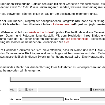
rderungen: Bitte nur jpg-Dateien schicken mit einer Größe von mindestens 800 / 6
lder mit exakt 750 / 500 Pixeln Seitenlängen zusenden, was uns Bearbeitungszeit 
hr Bild verwenden können, bitten wir Sie um die Bestätigung folgender Punkte:
in der Bildurheber (Fotograf) der hochgeladenen Fotografie bzw. habe die Nutzun
ücklich erhalten. Hiermit befreie ich das
lok-datenbank.de
-Projekt von jeglichen A
 Webseite ist Teil des
lok-datenbank.de
-Projektes. Das heißt, dass diese Seite ei
ren Daten- und Fotosammlung darstellt. Mit dem Hochladen Ihres Bildes erk
ahme auch ggf. auf einer anderen Homepage des
lok-datenbank.de
-Projektes j
stung der momentan betriebenen Seiten finden Sie
hier
.
em Hochladen erklären Sie sich einverstanden, dass Ihr Name und Ihre E-Mail
ktes für eventuelle Rückfragen elektronisch gespeichert werden und den Red
ktes ausschließlich für diesen Zweck zur Verfügung gestellt wird. Eine Herausgabe an
ederzeit das Recht, der Veröffentlichung Ihrer Aufnahmen zu widersprechen und di
zu beantworten wir Ihnen gerne.
:
Vorname
Nachname