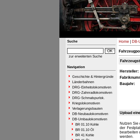
Suche
Home
|
DB-
Fahrzeugpor
zur erweiterten Suche
Fahrzeugs
Navigation
Hersteller:
Geschichte & Hintergründe
Fabriknum
Länderbahnen
Baujahr:
DRG-Einheitslokomotiven
DRG-Zahnradlokomotiven
DRG-Schmalspurlok.
Kriegslokomotiven
Verlagerungsbauten
Upload ein
DB-Neubaulokomotiven
DB-Umbaulokomotiven
Nutzen Sie 
BR 01.10 Kohle
der Festpla
BR 01.10 Öl
bearbeiten 
BR 41 Kohle
werden.