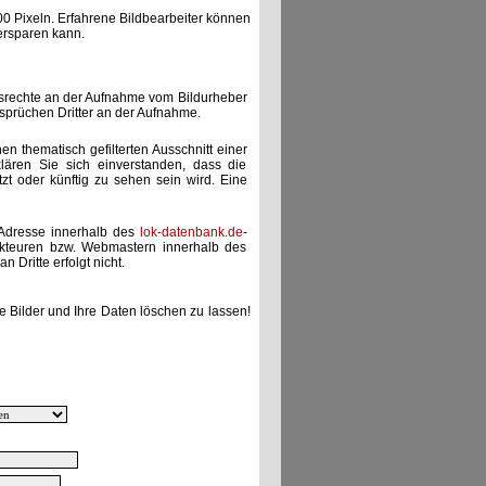
00 Pixeln. Erfahrene Bildbearbeiter können
ersparen kann.
gsrechte an der Aufnahme vom Bildurheber
nsprüchen Dritter an der Aufnahme.
nen thematisch gefilterten Ausschnitt einer
lären Sie sich einverstanden, dass die
etzt oder künftig zu sehen sein wird. Eine
-Adresse innerhalb des
lok-datenbank.de
-
akteuren bzw. Webmastern innerhalb des
 Dritte erfolgt nicht.
e Bilder und Ihre Daten löschen zu lassen!