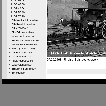
BR 41 Öl
BR 42.90
BR 44 Öl
BR 50.40
BR 78.10
DR-Neubaulokomotiven
DR-Rekolokomotiven
DR - "6000er"
ELNA-Lokomotiven
Industrielokomotiven
Feuerlose Lokomotiven
Sonderkonstruktionen
SAAR (1920 - 1935)
DB-Bestand 1968
DR-Bestand 1970
07.10.1968 - Rheine, Bahnbetriebswerk
Auslandsbestände
Lokbestandslisten
Erhaltene Fahrzeuge
Zerlegungen