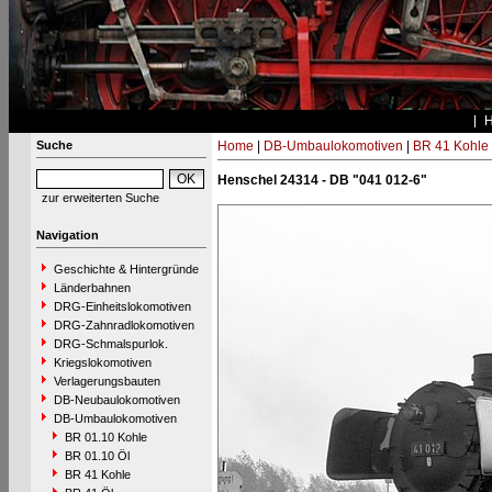
Suche
Home
|
DB-Umbaulokomotiven
|
BR 41 Kohle
Henschel 24314 - DB "041 012-6"
zur erweiterten Suche
Navigation
Geschichte & Hintergründe
Länderbahnen
DRG-Einheitslokomotiven
DRG-Zahnradlokomotiven
DRG-Schmalspurlok.
Kriegslokomotiven
Verlagerungsbauten
DB-Neubaulokomotiven
DB-Umbaulokomotiven
BR 01.10 Kohle
BR 01.10 Öl
BR 41 Kohle