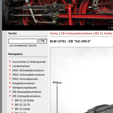
Suche
Home
|
DB-Umbaulokomotiven
|
BR 41 Kohle
BLW 14791 - DB "041 069-6"
zur erweiterten Suche
Navigation
Geschichte & Hintergründe
Länderbahnen
DRG-Einheitslokomotiven
DRG-Zahnradlokomotiven
DRG-Schmalspurlok.
Kriegslokomotiven
Verlagerungsbauten
DB-Neubaulokomotiven
DB-Umbaulokomotiven
BR 01.10 Kohle
BR 01.10 Öl
BR 41 Kohle