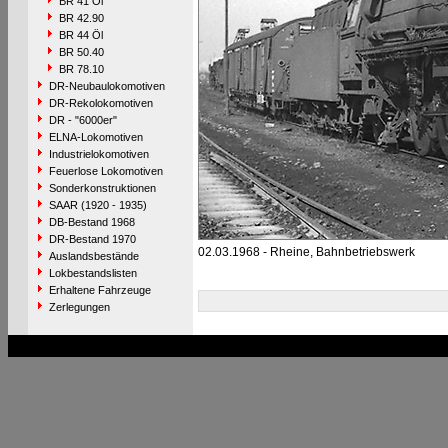
BR 41 Öl
BR 42.90
BR 44 Öl
BR 50.40
BR 78.10
DR-Neubaulokomotiven
DR-Rekolokomotiven
DR - "6000er"
ELNA-Lokomotiven
Industrielokomotiven
Feuerlose Lokomotiven
Sonderkonstruktionen
SAAR (1920 - 1935)
DB-Bestand 1968
DR-Bestand 1970
02.03.1968 - Rheine, Bahnbetriebswerk
Auslandsbestände
Lokbestandslisten
Erhaltene Fahrzeuge
Zerlegungen