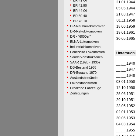
BR 41 Öl
21.01.1944
BR 42.90
05.05.1944
BR 44 Öl
21.03.1947
BR 50.40
01.11.1958
BR 78.10
DR-Neubaulokomotiven
18.06.1959
DR-Rekolokomotiven
19.01.1961
DR - "6000er"
30.05.1965
ELNA-Lokomotiven
Industrielokomotiven
Feuerlose Lokomotiven
Untersuch
Sonderkonstruktionen
SAAR (1920 - 1935)
__.__.1940
DB-Bestand 1968
__.__.1947
DR-Bestand 1970
__.__.1948
Auslandsbestände
03.01.1950
Lokbestandslisten
12.10.1950
Erhaltene Fahrzeuge
Zerlegungen
25.06.1951
29.10.1951
23.05.1952
02.01.1953
30.06.1953
04.03.1954
__.__.1955