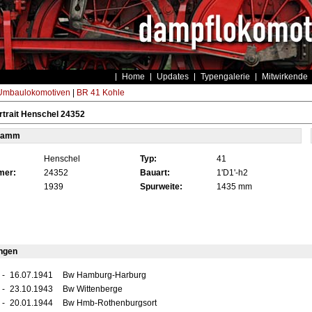
Home
Updates
Typengalerie
Mitwirkende
Umbaulokomotiven
|
BR 41 Kohle
trait Henschel 24352
tamm
Henschel
Typ:
41
mer:
24352
Bauart:
1'D1'-h2
1939
Spurweite:
1435 mm
ngen
-
16.07.1941
Bw Hamburg-Harburg
-
23.10.1943
Bw Wittenberge
-
20.01.1944
Bw Hmb-Rothenburgsort