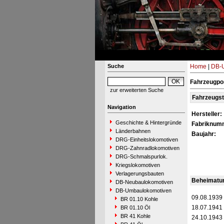
Suche
Home
|
DB-
Fahrzeugpor
zur erweiterten Suche
Fahrzeugs
Navigation
Hersteller:
Geschichte & Hintergründe
Fabriknum
Länderbahnen
Baujahr:
DRG-Einheitslokomotiven
DRG-Zahnradlokomotiven
DRG-Schmalspurlok.
Kriegslokomotiven
Verlagerungsbauten
Beheimatu
DB-Neubaulokomotiven
DB-Umbaulokomotiven
09.08.1939
BR 01.10 Kohle
18.07.1941
BR 01.10 Öl
BR 41 Kohle
24.10.1943