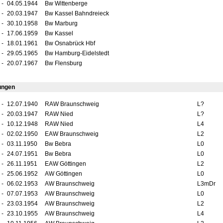
-
04.05.1944
Bw Wittenberge
-
20.03.1947
Bw Kassel Bahndreieck
-
30.10.1958
Bw Marburg
-
17.06.1959
Bw Kassel
-
18.01.1961
Bw Osnabrück Hbf
-
29.05.1965
Bw Hamburg-Eidelstedt
-
20.07.1967
Bw Flensburg
ungen
-
12.07.1940
RAW Braunschweig
L?
-
20.03.1947
RAW Nied
L?
-
10.12.1948
RAW Nied
L4
-
02.02.1950
EAW Braunschweig
L2
-
03.11.1950
Bw Bebra
L0
-
24.07.1951
Bw Bebra
L0
-
26.11.1951
EAW Göttingen
L2
-
25.06.1952
AW Göttingen
L0
-
06.02.1953
AW Braunschweig
L3mDr
-
07.07.1953
AW Braunschweig
L0
-
23.03.1954
AW Braunschweig
L2
-
23.10.1955
AW Braunschweig
L4