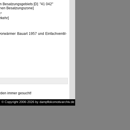
n Besatzungsgebiets [D] "41 042"
chen Besatzungszone]
2"
rkehr]
orwärmer Bauart 1957 und Einfachventil-
den immer gesucht!
© Copyright 2006-2026 by dampflokomotivarchiv.de