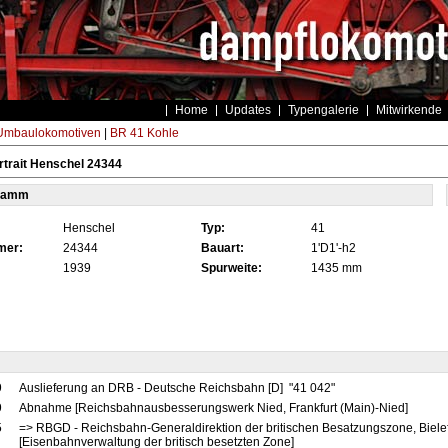
Home
Updates
Typengalerie
Mitwirkende
Umbaulokomotiven
|
BR 41 Kohle
trait Henschel 24344
tamm
Henschel
Typ:
41
mer:
24344
Bauart:
1'D1'-h2
1939
Spurweite:
1435 mm
9
Auslieferung an DRB - Deutsche Reichsbahn [D] "41 042"
9
Abnahme [Reichsbahnausbesserungswerk Nied, Frankfurt (Main)-Nied]
5
=> RBGD - Reichsbahn-Generaldirektion der britischen Besatzungszone, Bielef
[Eisenbahnverwaltung der britisch besetzten Zone]