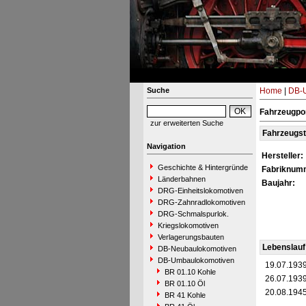
Suche
Home
|
DB-
Fahrzeugpor
zur erweiterten Suche
Fahrzeugs
Navigation
Hersteller:
Geschichte & Hintergründe
Fabriknum
Länderbahnen
Baujahr:
DRG-Einheitslokomotiven
DRG-Zahnradlokomotiven
DRG-Schmalspurlok.
Kriegslokomotiven
Verlagerungsbauten
Lebenslauf
DB-Neubaulokomotiven
DB-Umbaulokomotiven
19.07.193
BR 01.10 Kohle
26.07.193
BR 01.10 Öl
20.08.194
BR 41 Kohle