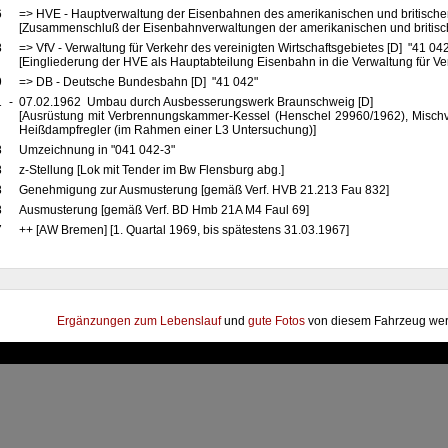
6
=> HVE - Hauptverwaltung der Eisenbahnen des amerikanischen und britische
[Zusammenschluß der Eisenbahnverwaltungen der amerikanischen und britis
8
=> VfV - Verwaltung für Verkehr des vereinigten Wirtschaftsgebietes [D] "41 04
[Eingliederung der HVE als Hauptabteilung Eisenbahn in die Verwaltung für Ve
9
=> DB - Deutsche Bundesbahn [D] "41 042"
1
-
07.02.1962 Umbau durch Ausbesserungswerk Braunschweig [D]
[Ausrüstung mit Verbrennungskammer-Kessel (Henschel 29960/1962), Mischv
Heißdampfregler (im Rahmen einer L3 Untersuchung)]
8
Umzeichnung in "041 042-3"
8
z-Stellung [Lok mit Tender im Bw Flensburg abg.]
8
Genehmigung zur Ausmusterung [gemäß Verf. HVB 21.213 Fau 832]
8
Ausmusterung [gemäß Verf. BD Hmb 21A M4 Faul 69]
7
++ [AW Bremen] [1. Quartal 1969, bis spätestens 31.03.1967]
Ergänzungen zum Lebenslauf
und
gute Fotos
von diesem Fahrzeug wer