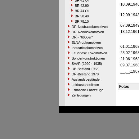
BR 41 Öl
10.09.194
BR 42.90
BR 44 Öl
12.09.194
BR 50.40
BR 78.10
07.09.194
DR-Neubaulokomotiven
13.12.196
DR-Rekolokomotiven
DR - "6000er"
ELNA-Lokomotiven
01.01.196
Industrielokomotiven
23.02.196
Feuerlose Lokomotiven
Sonderkonstruktionen
21.06.196
SAAR (1920 - 1935)
09.07.196
DB-Bestand 1968
__.__.196
DR-Bestand 1970
Auslandsbestände
Lokbestandslisten
Fotos
Erhaltene Fahrzeuge
Zerlegungen