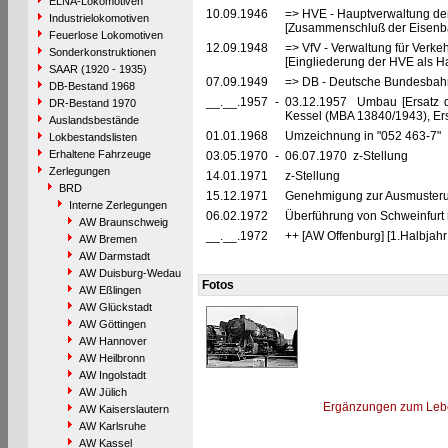
ELNA-Lokomotiven
10.09.1946
=> HVE - Hauptverwaltung de
Industrielokomotiven
[Zusammenschluß der Eisenba
Feuerlose Lokomotiven
12.09.1948
=> VfV - Verwaltung für Verke
Sonderkonstruktionen
[Eingliederung der HVE als Ha
SAAR (1920 - 1935)
07.09.1949
=> DB - Deutsche Bundesbah
DB-Bestand 1968
__.__.1957
-
03.12.1957 Umbau [Ersatz de
DR-Bestand 1970
Kessel (MBA 13840/1943), Ers
Auslandsbestände
01.01.1968
Umzeichnung in "052 463-7"
Lokbestandslisten
Erhaltene Fahrzeuge
03.05.1970
-
06.07.1970 z-Stellung
Zerlegungen
14.01.1971
z-Stellung
BRD
15.12.1971
Genehmigung zur Ausmusterun
Interne Zerlegungen
06.02.1972
Überführung von Schweinfurt
AW Braunschweig
__.__.1972
++ [AW Offenburg] [1.Halbjahr
AW Bremen
AW Darmstadt
AW Duisburg-Wedau
Fotos
AW Eßlingen
AW Glückstadt
AW Göttingen
AW Hannover
AW Heilbronn
AW Ingolstadt
AW Jülich
Ergänzungen zum Leb
AW Kaiserslautern
AW Karlsruhe
AW Kassel