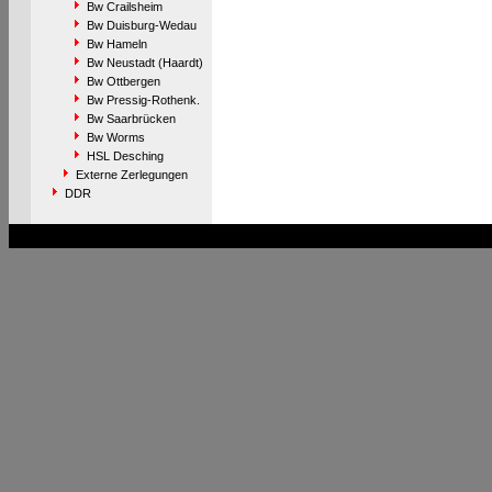
Bw Crailsheim
Bw Duisburg-Wedau
Bw Hameln
Bw Neustadt (Haardt)
Bw Ottbergen
Bw Pressig-Rothenk.
Bw Saarbrücken
Bw Worms
HSL Desching
Externe Zerlegungen
DDR