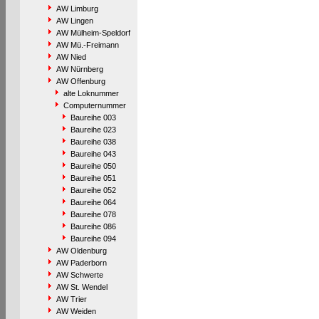
AW Limburg
AW Lingen
AW Mülheim-Speldorf
AW Mü.-Freimann
AW Nied
AW Nürnberg
AW Offenburg
alte Loknummer
Computernummer
Baureihe 003
Baureihe 023
Baureihe 038
Baureihe 043
Baureihe 050
Baureihe 051
Baureihe 052
Baureihe 064
Baureihe 078
Baureihe 086
Baureihe 094
AW Oldenburg
AW Paderborn
AW Schwerte
AW St. Wendel
AW Trier
AW Weiden