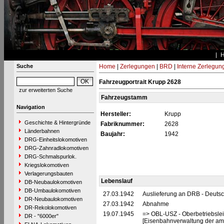
Suche
Home
|
Zerlegungen
|
BRD
|
Interne Zerlegun
Fahrzeugportrait Krupp 2628
zur erweiterten Suche
Fahrzeugstamm
Navigation
Hersteller:
Krupp
Geschichte & Hintergründe
Fabriknummer:
2628
Länderbahnen
Baujahr:
1942
DRG-Einheitslokomotiven
DRG-Zahnradlokomotiven
DRG-Schmalspurlok.
Kriegslokomotiven
Verlagerungsbauten
Lebenslauf
DB-Neubaulokomotiven
DB-Umbaulokomotiven
27.03.1942
Auslieferung an DRB - Deuts
DR-Neubaulokomotiven
27.03.1942
Abnahme
DR-Rekolokomotiven
19.07.1945
=> OBL-USZ - Oberbetriebslei
DR - "6000er"
[Eisenbahnverwaltung der ame