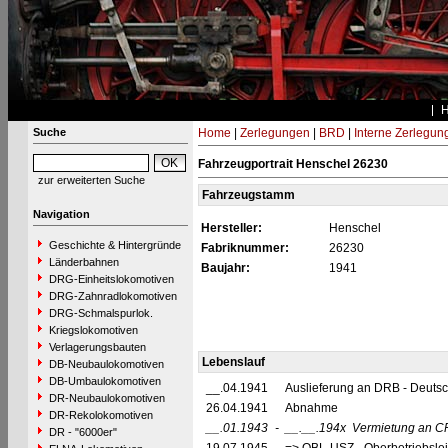
Suche
Home
|
Zerlegungen
|
BRD
|
Interne Zerlegun
Fahrzeugportrait Henschel 26230
zur erweiterten Suche
Fahrzeugstamm
Navigation
Hersteller:
Henschel
Geschichte & Hintergründe
Fabriknummer:
26230
Länderbahnen
Baujahr:
1941
DRG-Einheitslokomotiven
DRG-Zahnradlokomotiven
DRG-Schmalspurlok.
Kriegslokomotiven
Verlagerungsbauten
Lebenslauf
DB-Neubaulokomotiven
DB-Umbaulokomotiven
__.04.1941
Auslieferung an DRB - Deuts
DR-Neubaulokomotiven
26.04.1941
Abnahme
DR-Rekolokomotiven
__.01.1943
-
__.__.194x
Vermietung an C
DR - "6000er"