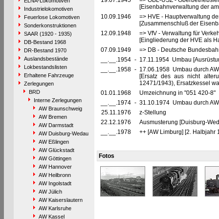
19.07.1945
=> OBL-USZ - Oberbetriebslei
ELNA-Lokomotiven
[Eisenbahnverwaltung der ame
Industrielokomotiven
10.09.1946
=> HVE - Hauptverwaltung de
Feuerlose Lokomotiven
[Zusammenschluß der Eisenba
Sonderkonstruktionen
12.09.1948
=> VfV - Verwaltung für Verke
SAAR (1920 - 1935)
[Eingliederung der HVE als Ha
DB-Bestand 1968
07.09.1949
=> DB - Deutsche Bundesbah
DR-Bestand 1970
Auslandsbestände
__.__.1954
-
17.11.1954 Umbau [Ausrüstu
Lokbestandslisten
__.__.1958
-
17.06.1958 Umbau durch AW
Erhaltene Fahrzeuge
[Ersatz des aus nicht alte
12471/1943), Ersatzkessel wa
Zerlegungen
BRD
01.01.1968
Umzeichnung in "051 420-8"
Interne Zerlegungen
__.__.1974
-
31.10.1974 Umbau durch AW B
AW Braunschweig
25.11.1976
z-Stellung
AW Bremen
22.12.1976
Ausmusterung [Duisburg-Weda
AW Darmstadt
__.__.1978
++ [AW Limburg] [2. Halbjahr 
AW Duisburg-Wedau
AW Eßlingen
AW Glückstadt
Fotos
AW Göttingen
AW Hannover
AW Heilbronn
AW Ingolstadt
AW Jülich
AW Kaiserslautern
AW Karlsruhe
AW Kassel