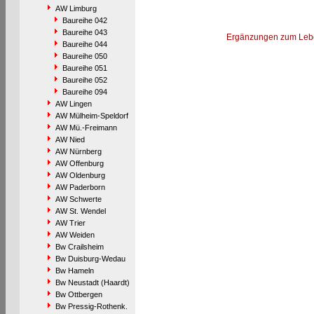
AW Limburg
Baureihe 042
Baureihe 043
Ergänzungen zum Leb
Baureihe 044
Baureihe 050
Baureihe 051
Baureihe 052
Baureihe 094
AW Lingen
AW Mülheim-Speldorf
AW Mü.-Freimann
AW Nied
AW Nürnberg
AW Offenburg
AW Oldenburg
AW Paderborn
AW Schwerte
AW St. Wendel
AW Trier
AW Weiden
Bw Crailsheim
Bw Duisburg-Wedau
Bw Hameln
Bw Neustadt (Haardt)
Bw Ottbergen
Bw Pressig-Rothenk.