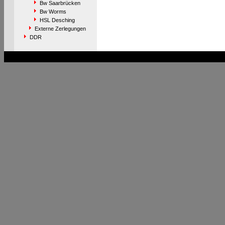
Bw Saarbrücken
Bw Worms
HSL Desching
Externe Zerlegungen
DDR