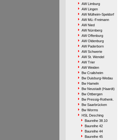
AW Limburg
AW Lingen
AW Mülheim-Speldorf
AW Mü.-Freimann
AW Nied
AW Nürnberg
AW Offenburg
AW Oldenburg
AW Paderborn
AW Schwerte
AW St. Wendel
AW Trier
AW Weiden
Bw Crailsheim
Bw Duisburg-Wedau
Bw Hameln
Bw Neustadt (Haardt)
Bw Ottbergen
Bw Pressig-Rothenk.
Bw Saarbrücken
Bw Worms
HSL Desching
Baureihe 38.10
Baureihe 42
Baureihe 44
Baureihe 45