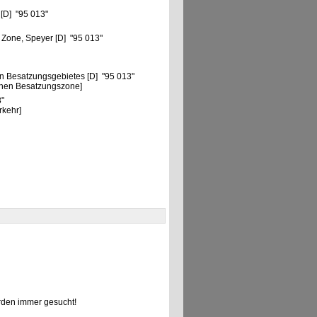
 [D] "95 013"
 Zone, Speyer [D] "95 013"
n Besatzungsgebietes [D] "95 013"
chen Besatzungszone]
3"
rkehr]
den immer gesucht!