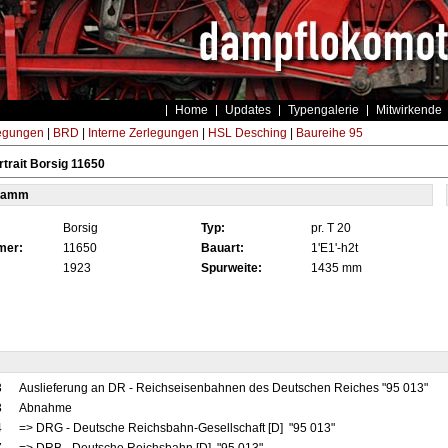
Home
Updates
Typengalerie
Mitwirkende
egungen
|
BRD
|
Interne Zerlegungen
|
HSL Desching
|
Baureihe 95
trait Borsig 11650
tamm
Borsig
Typ:
pr. T 20
mer:
11650
Bauart:
1'E1'-h2t
1923
Spurweite:
1435 mm
3
Auslieferung an DR - Reichseisenbahnen des Deutschen Reiches "95 013"
3
Abnahme
4
=> DRG - Deutsche Reichsbahn-Gesellschaft [D] "95 013"