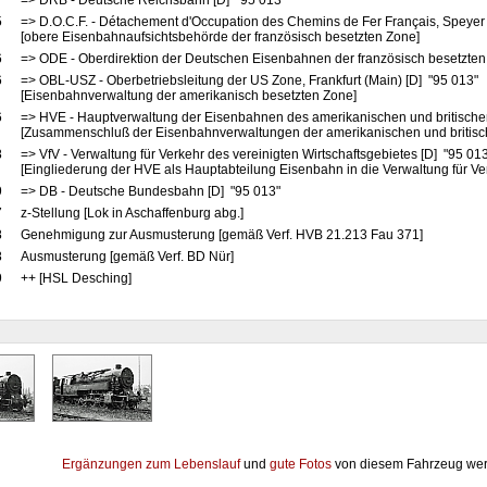
7
=> DRB - Deutsche Reichsbahn [D] "95 013"
5
=> D.O.C.F. - Détachement d'Occupation des Chemins de Fer Français, Speyer
[obere Eisenbahnaufsichtsbehörde der französisch besetzten Zone]
6
=> ODE - Oberdirektion der Deutschen Eisenbahnen der französisch besetzten
6
=> OBL-USZ - Oberbetriebsleitung der US Zone, Frankfurt (Main) [D] "95 013"
[Eisenbahnverwaltung der amerikanisch besetzten Zone]
6
=> HVE - Hauptverwaltung der Eisenbahnen des amerikanischen und britische
[Zusammenschluß der Eisenbahnverwaltungen der amerikanischen und britis
8
=> VfV - Verwaltung für Verkehr des vereinigten Wirtschaftsgebietes [D] "95 01
[Eingliederung der HVE als Hauptabteilung Eisenbahn in die Verwaltung für Ve
9
=> DB - Deutsche Bundesbahn [D] "95 013"
7
z-Stellung [Lok in Aschaffenburg abg.]
8
Genehmigung zur Ausmusterung [gemäß Verf. HVB 21.213 Fau 371]
8
Ausmusterung [gemäß Verf. BD Nür]
9
++ [HSL Desching]
Ergänzungen zum Lebenslauf
und
gute Fotos
von diesem Fahrzeug wer