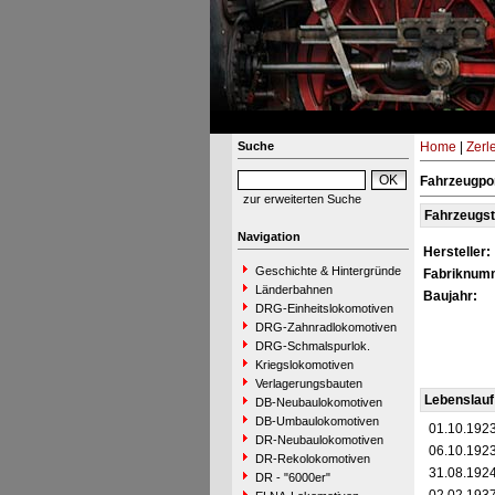
Suche
Home
|
Zerl
Fahrzeugpor
zur erweiterten Suche
Fahrzeugs
Navigation
Hersteller:
Geschichte & Hintergründe
Fabriknum
Länderbahnen
Baujahr:
DRG-Einheitslokomotiven
DRG-Zahnradlokomotiven
DRG-Schmalspurlok.
Kriegslokomotiven
Verlagerungsbauten
Lebenslauf
DB-Neubaulokomotiven
DB-Umbaulokomotiven
01.10.192
DR-Neubaulokomotiven
06.10.192
DR-Rekolokomotiven
31.08.192
DR - "6000er"