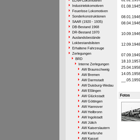
02.02.193
ELNA-Lokomotiven
Industrielokomotiven
01.08.194
Feuerlose Lokomotiven
Sonderkonstruktionen
08.01.194
SAAR (1920 - 1935)
08.04.194
DB-Bestand 1968
DR-Bestand 1970
10.09.194
Auslandsbestände
Lokbestandslisten
12.09.194
Erhaltene Fahrzeuge
Zerlegungen
07.09.194
BRD
18.10.195
Interne Zerlegungen
25.04.195
AW Braunschweig
14.05.195
AW Bremen
__.05.195
AW Darmstadt
AW Duisburg-Wedau
AW Eßlingen
Fotos
AW Glückstadt
AW Göttingen
AW Hannover
AW Heilbronn
AW Ingolstadt
AW Jülich
AW Kaiserslautern
AW Karlsruhe
AW Kassel